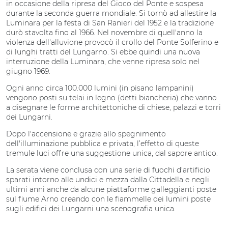
in occasione della ripresa del Gioco del Ponte e sospesa
durante la seconda guerra mondiale. Si tornò ad allestire la
Luminara per la festa di San Ranieri del 1952 e la tradizione
durò stavolta fino al 1966. Nel novembre di quell'anno la
violenza dell'alluvione provocò il crollo del Ponte Solferino e
di lunghi tratti del Lungarno. Si ebbe quindi una nuova
interruzione della Luminara, che venne ripresa solo nel
giugno 1969.
Ogni anno circa 100.000 lumini (in pisano lampanini)
vengono posti su telai in legno (detti biancheria) che vanno
a disegnare le forme architettoniche di chiese, palazzi e torri
dei Lungarni.
Dopo l'accensione e grazie allo spegnimento
dell'illuminazione pubblica e privata, l’effetto di queste
tremule luci offre una suggestione unica, dal sapore antico.
La serata viene conclusa con una serie di fuochi d'artificio
sparati intorno alle undici e mezza dalla Cittadella e negli
ultimi anni anche da alcune piattaforme galleggianti poste
sul fiume Arno creando con le fiammelle dei lumini poste
sugli edifici dei Lungarni una scenografia unica.