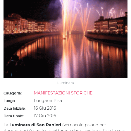
Luminara
MANIFESTAZIONI STORICHE
Categoria:
Lungarni Pisa
Luogo:
16 Giu 2016
Data iniziale:
17 Giu 2016
Data finale:
La
(vernacolo pisano per
Luminara di San Ranieri
«luminaria») è una festa cittadina che si svolge a Pisa la sera