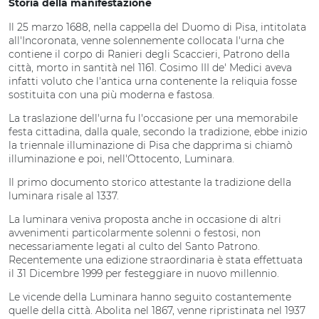
Storia della manifestazione
Il 25 marzo 1688, nella cappella del Duomo di Pisa, intitolata
all'Incoronata, venne solennemente collocata l'urna che
contiene il corpo di Ranieri degli Scaccieri, Patrono della
città, morto in santità nel 1161. Cosimo III de' Medici aveva
infatti voluto che l'antica urna contenente la reliquia fosse
sostituita con una più moderna e fastosa.
La traslazione dell'urna fu l'occasione per una memorabile
festa cittadina, dalla quale, secondo la tradizione, ebbe inizio
la triennale illuminazione di Pisa che dapprima si chiamò
illuminazione e poi, nell'Ottocento, Luminara.
Il primo documento storico attestante la tradizione della
luminara risale al 1337.
La luminara veniva proposta anche in occasione di altri
avvenimenti particolarmente solenni o festosi, non
necessariamente legati al culto del Santo Patrono.
Recentemente una edizione straordinaria è stata effettuata
il 31 Dicembre 1999 per festeggiare in nuovo millennio.
Le vicende della Luminara hanno seguito costantemente
quelle della città. Abolita nel 1867, venne ripristinata nel 1937