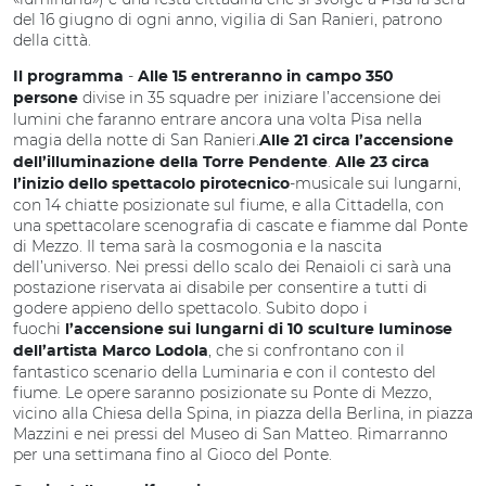
del 16 giugno di ogni anno, vigilia di San Ranieri, patrono
della città.
-
Il programma
Alle 15 entreranno in campo 350
divise in 35 squadre per iniziare l’accensione dei
persone
lumini che faranno entrare ancora una volta Pisa nella
magia della notte di San Ranieri.
Alle 21 circa l’accensione
.
dell’illuminazione della Torre Pendente
Alle 23 circa
-musicale sui lungarni,
l’inizio dello spettacolo pirotecnico
con 14 chiatte posizionate sul fiume, e alla Cittadella, con
una spettacolare scenografia di cascate e fiamme dal Ponte
di Mezzo. Il tema sarà la cosmogonia e la nascita
dell’universo. Nei pressi dello scalo dei Renaioli ci sarà una
postazione riservata ai disabile per consentire a tutti di
godere appieno dello spettacolo. Subito dopo i
fuochi
l’accensione sui lungarni di 10 sculture luminose
, che si confrontano con il
dell’artista Marco Lodola
fantastico scenario della Luminaria e con il contesto del
fiume. Le opere saranno posizionate su Ponte di Mezzo,
vicino alla Chiesa della Spina, in piazza della Berlina, in piazza
Mazzini e nei pressi del Museo di San Matteo. Rimarranno
per una settimana fino al Gioco del Ponte.