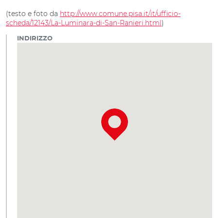
(testo e foto da
http://www.comune.pisa.it/it/ufficio-
scheda/12143/La-Luminara-di-San-Ranieri.html
)
INDIRIZZO