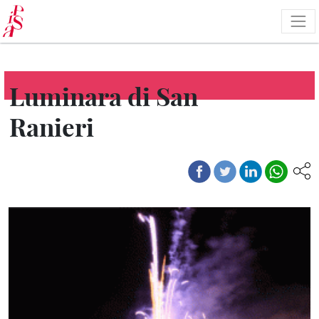
Salta
al
contenuto
principale
Luminara di San
Ranieri