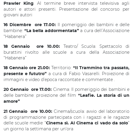
. Al termine breve intervista televisiva agli
Prawler King
autori e attori presenti. Presentazione del concorso per
giovani autori
Il pomeriggio dei bambini e delle
16 Dicembre ore 17.00:
bambine:
a cura dell’Associazione
“La bella addormentata”
“Habanera”
Teatro/ Scuola: Spettacolo di
18 Gennaio ore 10.00:
burattini rivolto alle scuole a cura della Associazione
“Habanera”
Territorio:
18 Gennaio ore 21.00:
“Il Trammino tra passato,
a cura di Fabio Vasarelli. Proiezione di
presente e fututro”
immagini e video d’epoca raccontate e commentate .
Cinema: Il pomeriggio dei bambini e
20 Gennaio ore 17.00:
delle bambine: proiezione del film
“Leafie. La storia di un
amore”
Cinema/scuola: avvio del laboratorio
21 Gennaio ore 10.00:
di programmazione partecipata con i ragazzi e le ragazze
delle scuole medie “
”
Cinema sì. Al Cinema ci vado da solo
un giorno la settimana per un’ora