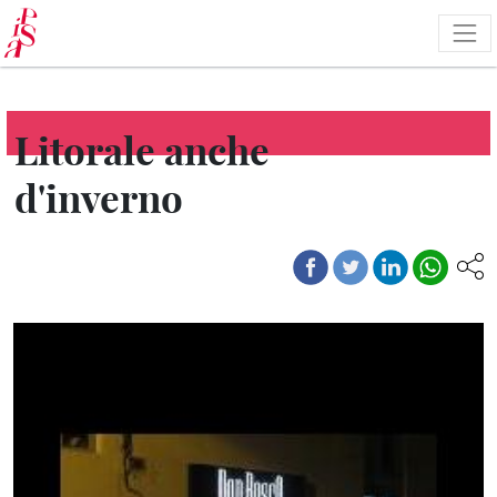
Salta
al
contenuto
principale
Litorale anche
d'inverno