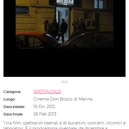
Jpg
SPETTACOLO
Categoria:
Cinema Don Bosco di Marina
Luogo:
10 Dic 2012
Data iniziale:
26 Feb 2013
Data finale:
1 tra film, spettacoli teatrali e di burattini, concerti, incontri e
laboratori. È il programma invernale, da dicembre a