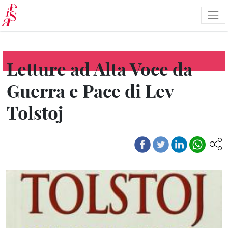
Salta
al
contenuto
principale
Letture ad Alta Voce da
Guerra e Pace di Lev
Tolstoj