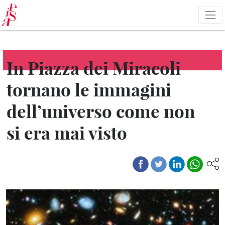
Salta
al
contenuto
principale
In Piazza dei Miracoli
tornano le immagini
dell’universo come non
si era mai visto