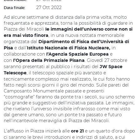
27 Ott 2022
Data finale:
Ad alcune settimane di distanza dalla prima volta, molto
frequentata e apprezzata, torna la possibilità di guardare in
Piazza dei Miracoli
le immagini dell’universo come non si
, in una nuova nottata memorabile
era mai visto finora
organizzata dal
Dipartimento di Fisica dell’Università di
e dall’
in
Pisa
Istituto
Nazionale di Fisica Nucleare,
collaborazione con
e
l’Agenzia Spaziale Europea
con
. Giovedì 27 ottobre
l’Opera della Primaziale Pisana
saranno presentati al pubblico i risultati del
JW Space
, il telescopio spaziale più avanzato e
Telescope
tecnicamente complesso mai realizzato, le cui foto hanno
fatto negli scorsi giorni il giro del mondo. Sulle pareti del
Camposanto Monumentale passate e presenti
“cosmografie” faranno da ponte tra i secoli, su uno schermo
più grande e suggestivo dell’iniziativa passata. Le immagini,
che rivelano l’universo invisibile infrarosso come mai visto
dal genere umano, sono un ponte tra passato e futuro
nell’incantevole meraviglia di Piazza dei Miracoli.
L'afflusso in Piazza inizierà alle
e un quarto d’ora dopo
ore 21
ci saranno le brevi introduzioni e indirizzi di saluto, a cui