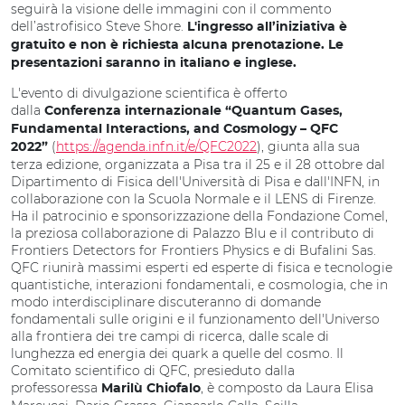
seguirà la visione delle immagini con il commento
dell’astrofisico Steve Shore.
L'ingresso all’iniziativa è
gratuito e non è richiesta alcuna prenotazione. Le
presentazioni saranno in italiano e inglese.
L'evento di divulgazione scientifica è offerto
dalla
Conferenza internazionale “Quantum Gases,
Fundamental Interactions, and Cosmology – QFC
(
https://agenda.infn.it/e/QFC2022
), giunta alla sua
2022”
terza edizione, organizzata a Pisa tra il 25 e il 28 ottobre dal
Dipartimento di Fisica dell'Università di Pisa e dall'INFN, in
collaborazione con la Scuola Normale e il LENS di Firenze.
Ha il patrocinio e sponsorizzazione della Fondazione Comel,
la preziosa collaborazione di Palazzo Blu e il contributo di
Frontiers Detectors for Frontiers Physics e di Bufalini Sas.
QFC riunirà massimi esperti ed esperte di fisica e tecnologie
quantistiche, interazioni fondamentali, e cosmologia, che in
modo interdisciplinare discuteranno di domande
fondamentali sulle origini e il funzionamento dell'Universo
alla frontiera dei tre campi di ricerca, dalle scale di
lunghezza ed energia dei quark a quelle del cosmo. Il
Comitato scientifico di QFC, presieduto dalla
professoressa
, è composto da Laura Elisa
Marilù Chiofalo