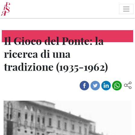
Salta
al
contenuto
principale
Il Gioco del Ponte: la
ricerca di una
tradizione (1935-1962)