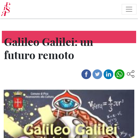
Salta
al
contenuto
principale
Galileo Galilei: un
futuro remoto