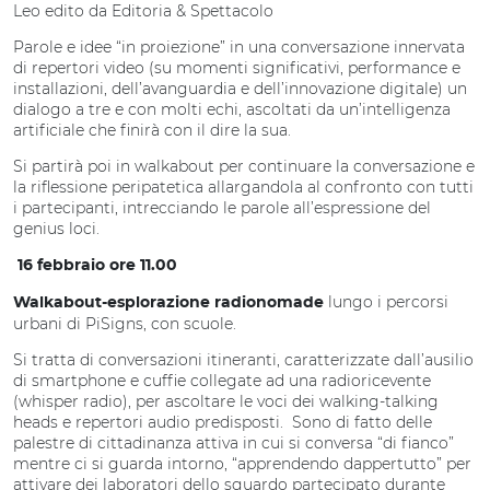
Leo edito da Editoria & Spettacolo
Parole e idee “in proiezione” in una conversazione innervata
di repertori video (su momenti significativi, performance e
installazioni, dell’avanguardia e dell’innovazione digitale) un
dialogo a tre e con molti echi, ascoltati da un’intelligenza
artificiale che finirà con il dire la sua.
Si partirà poi in walkabout per continuare la conversazione e
la riflessione peripatetica allargandola al confronto con tutti
i partecipanti, intrecciando le parole all’espressione del
genius loci.
16 febbraio o
re 11.00
lungo i percorsi
Walkabout-esplorazione radionomade
urbani di PiSigns, con scuole.
Si tratta di conversazioni itineranti, caratterizzate dall’ausilio
di smartphone e cuffie collegate ad una radioricevente
(whisper radio), per ascoltare le voci dei walking-talking
heads e repertori audio predisposti. Sono di fatto delle
palestre di cittadinanza attiva in cui si conversa “di fianco”
mentre ci si guarda intorno, “apprendendo dappertutto” per
attivare dei laboratori dello sguardo partecipato durante