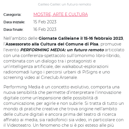
Galileo Galilei: un futuro remoto
MOSTRE, ARTE E CULTURA
Categoria:
15 Feb 2023
Data iniziale:
16 Feb 2023
Data finale:
Nell’ambito delle
,
Giornate Galileiane il 15-16 febbraio 2023
l’
, promuove
Assessorato alla Cultura del Comune di Pisa
l’evento
articolato
PERFORMING MEDIA: un futuro remoto
con una conferenza-spettacolo sull’omonimo libro-librido,
combinata con un dialogo tra i protagonisti e
un’intelligenza artificiale, dei walkabout-esplorazioni
radionomadi lungo i percorsi urbani di PiSigns e uno
screening video al Cineclub Arsenale.
Performing Media è un concetto evolutivo, comporta una
nuova sensibilità che permette d’interpretare l’innovazione
digitale come un’espansione delle possibilità di
comunicazione, per agirle e non subirle. Si tratta di tutto un
mondo di pratiche creative che trova origine nell’ambito
delle culture digitali e ancora prima del teatro di ricerca
affinato ai media, sia radiofonici sia video, in particolare con
il Videoteatro. Un fenomeno che si è poi esteso alle più