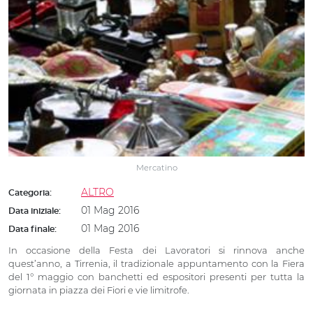
Mercatino
ALTRO
Categoria:
01 Mag 2016
Data iniziale:
01 Mag 2016
Data finale:
In occasione della Festa dei Lavoratori si rinnova anche
quest’anno, a Tirrenia, il tradizionale appuntamento con la Fiera
del 1° maggio con banchetti ed espositori presenti per tutta la
giornata in piazza dei Fiori e vie limitrofe.