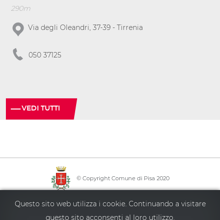
290m
Via degli Oleandri, 37-39 - Tirrenia
050 37125
VEDI TUTTI
© Copyright Comune di Pisa 2020
·
·
·
Info point
Policy privacy
Mappa del sito
Accessibilità
Questo sito web utilizza i cookie. Continuando a visitare
questo sito acconsenti al loro utilizzo.