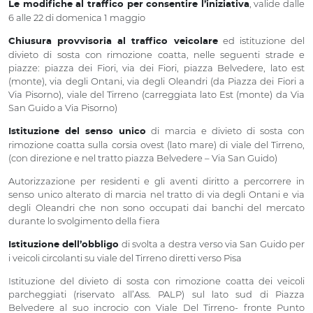
, valide dalle
Le modifiche al traffico per consentire l’iniziativa
6 alle 22 di domenica 1 maggio
ed istituzione del
Chiusura provvisoria al traffico veicolare
divieto di sosta con rimozione coatta, nelle seguenti strade e
piazze: piazza dei Fiori, via dei Fiori, piazza Belvedere, lato est
(monte), via degli Ontani, via degli Oleandri (da Piazza dei Fiori a
Via Pisorno), viale del Tirreno (carreggiata lato Est (monte) da Via
San Guido a Via Pisorno)
di marcia e divieto di sosta con
Istituzione del senso unico
rimozione coatta sulla corsia ovest (lato mare) di viale del Tirreno,
(con direzione e nel tratto piazza Belvedere – Via San Guido)
Autorizzazione per residenti e gli aventi diritto a percorrere in
senso unico alterato di marcia nel tratto di via degli Ontani e via
degli Oleandri che non sono occupati dai banchi del mercato
durante lo svolgimento della fiera
di svolta a destra verso via San Guido per
Istituzione dell’obbligo
i veicoli circolanti su viale del Tirreno diretti verso Pisa
Istituzione del divieto di sosta con rimozione coatta dei veicoli
parcheggiati (riservato all’Ass. PALP) sul lato sud di Piazza
Belvedere al suo incrocio con Viale Del Tirreno- fronte Punto