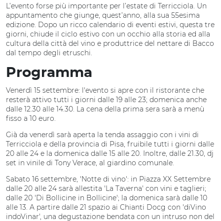
L’evento forse più importante per l’estate di Terricciola. Un
appuntamento che giunge, quest’anno, alla sua 55esima
edizione. Dopo un ricco calendario di eventi estivi, questa tre
giorni, chiude il ciclo estivo con un occhio alla storia ed alla
cultura della città del vino e produttrice del nettare di Bacco
dal tempo degli etruschi.
Programma
Venerdì 15 settembre: l'evento si apre con il ristorante che
resterà attivo tutti i giorni dalle 19 alle 23; domenica anche
dalle 12.30 alle 14.30. La cena della prima sera sarà a menù
fisso a 10 euro.
Già da venerdì sarà aperta la tenda assaggio con i vini di
Terricciola e della provincia di Pisa, fruibile tutti i giorni dalle
20 alle 24 e la domenica dalle 15 alle 20. Inoltre, dalle 21.30, dj
set in vinile di Tony Verace, al giardino comunale.
Sabato 16 settembre, 'Notte di vino': in Piazza XX Settembre
dalle 20 alle 24 sarà allestita 'La Taverna' con vini e taglieri;
dalle 20 'Di Bollicine in Bollicine'; la domenica sarà dalle 10
alle 13. A partire dalle 21 spazio ai Chianti Docg con 'diVino
indoVinar', una degustazione bendata con un intruso non del