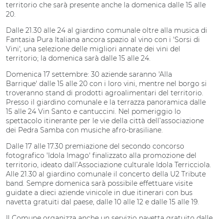
territorio che sarà presente anche la domenica dalle 15 alle
20.
Dalle 21.30 alle 24 al giardino comunale oltre alla musica di
Fantasia Pura Italiana ancora spazio al vino con i 'Sorsi di
Vini', una selezione delle migliori annate dei vini del
territorio; la domenica sarà dalle 15 alle 24.
Domenica 17 settembre: 30 aziende saranno 'Alla
Barrique' dalle 15 alle 20 con i loro vini, mentre nel borgo si
troveranno stand di prodotti agroalimentari del territorio.
Presso il giardino comunale e la terrazza panoramica dalle
15 alle 24 Vin Santo e cantuccini. Nel pomeriggio lo
spettacolo itinerante per le vie della città dell’associazione
dei Pedra Samba con musiche afro-brasiliane.
Dalle 17 alle 17.30 premiazione del secondo concorso
fotografico 'Idola Imago' finalizzato alla promozione del
territorio, ideato dall’Associazione culturale Idola Terricciola.
Alle 21.30 al giardino comunale il concerto della U2 Tribute
band. Sempre domenica sarà possibile effettuare visite
guidate a dieci aziende vinicole in due itinerari con bus
navetta gratuiti dal paese, dalle 10 alle 12 e dalle 15 alle 19.
Il Comune organizza anche un servizio navetta gratuito dalle