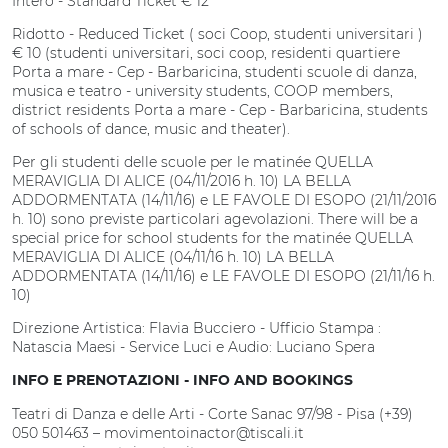
Intero - Standard Ticket € 12
Ridotto - Reduced Ticket ( soci Coop, studenti universitari )
€ 10 (studenti universitari, soci coop, residenti quartiere
Porta a mare - Cep - Barbaricina, studenti scuole di danza,
musica e teatro - university students, COOP members,
district residents Porta a mare - Cep - Barbaricina, students
of schools of dance, music and theater).
Per gli studenti delle scuole per le matinée QUELLA
MERAVIGLIA DI ALICE (04/11/2016 h. 10) LA BELLA
ADDORMENTATA (14/11/16) e LE FAVOLE DI ESOPO (21/11/2016
h. 10) sono previste particolari agevolazioni. There will be a
special price for school students for the matinée QUELLA
MERAVIGLIA DI ALICE (04/11/16 h. 10) LA BELLA
ADDORMENTATA (14/11/16) e LE FAVOLE DI ESOPO (21/11/16 h.
10)
Direzione Artistica: Flavia Bucciero - Ufficio Stampa :
Natascia Maesi - Service Luci e Audio: Luciano Spera
INFO E PRENOTAZIONI - INFO AND BOOKINGS
Teatri di Danza e delle Arti - Corte Sanac 97/98 - Pisa (+39)
050 501463 – movimentoinactor@tiscali.it