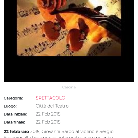
Cascina
SPETTACOLO
Categoria:
Città del Teatro
Luogo:
22 Feb 2015
Data iniziale:
22 Feb 2015
Data finale:
2015, Giovanni Sardo al violino e Sergio
22 febbraio
Scappini alla fisarmonica interpreteranno musiche