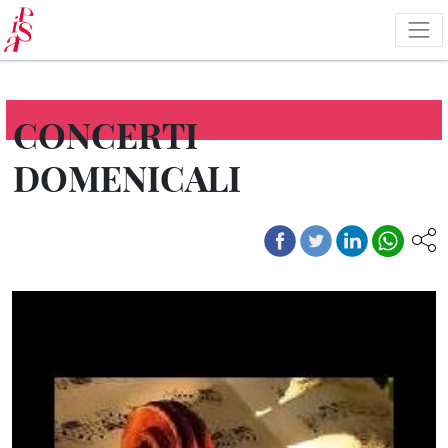
Salta
al
contenuto
principale
CONCERTI
DOMENICALI