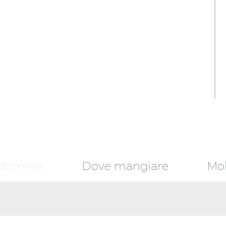
dormire
Dove mangiare
Mob