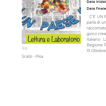
Data inizia
Data finale
C’E’ UN P
parla di un
raccontata
gioco crea
Italiano L
Regione To
Jpg
15 Ottobre
Scalzi - Pisa