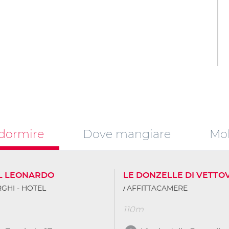
dormire
Dove mangiare
Mob
L LEONARDO
LE DONZELLE DI VETTO
GHI - HOTEL
AFFITTACAMERE
110m