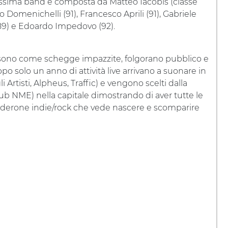
issima band è composta da Matteo Iacobis (classe
o Domenichelli (91), Francesco Aprili (91), Gabriele
(89) e Edoardo Impedovo (92).
 sono come schegge impazzite, folgorano pubblico e
opo solo un anno di attività live arrivano a suonare in
i Artisti, Alpheus, Traffic) e vengono scelti dalla
Club NME) nella capitale dimostrando di aver tutte le
alderone indie/rock che vede nascere e scomparire