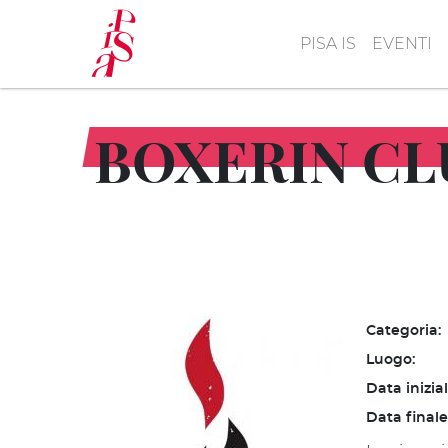
Salta
al
PISA IS
EVENTI
contenuto
principale
BOXERIN CL
Categoria:
Luogo:
Data inizia
Data finale