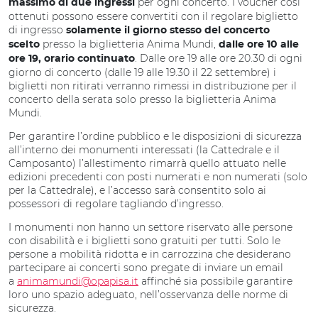
per ogni concerto. I voucher così
massimo di due ingressi
ottenuti possono essere convertiti con il regolare biglietto
di ingresso
solamente il giorno stesso del concerto
presso la biglietteria Anima Mundi,
scelto
dalle ore 10 alle
. Dalle ore 19 alle ore 20.30 di ogni
ore 19, orario continuato
giorno di concerto (dalle 19 alle 19.30 il 22 settembre) i
biglietti non ritirati verranno rimessi in distribuzione per il
concerto della serata solo presso la biglietteria Anima
Mundi.
Per garantire l’ordine pubblico e le disposizioni di sicurezza
all’interno dei monumenti interessati (la Cattedrale e il
Camposanto) l’allestimento rimarrà quello attuato nelle
edizioni precedenti con posti numerati e non numerati (solo
per la Cattedrale), e l’accesso sarà consentito solo ai
possessori di regolare tagliando d’ingresso.
I monumenti non hanno un settore riservato alle persone
con disabilità e i biglietti sono gratuiti per tutti. Solo le
persone a mobilità ridotta e in carrozzina che desiderano
partecipare ai concerti sono pregate di inviare un email
a
animamundi@opapisa.it
affinché sia possibile garantire
loro uno spazio adeguato, nell’osservanza delle norme di
sicurezza.