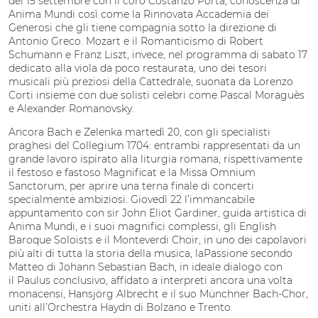
del 15 settembre con il coro Costanzo Porta, conoscenza di
Anima Mundi così come la Rinnovata Accademia dei
Generosi che gli tiene compagnia sotto la direzione di
Antonio Greco. Mozart e il Romanticismo di Robert
Schumann e Franz Liszt, invece, nel programma di sabato 17
dedicato alla viola da poco restaurata, uno dei tesori
musicali più preziosi della Cattedrale, suonata da Lorenzo
Corti insieme con due solisti celebri come Pascal Moraguès
e Alexander Romanovsky.
Ancora Bach e Zelenka martedì 20, con gli specialisti
praghesi del Collegium 1704: entrambi rappresentati da un
grande lavoro ispirato alla liturgia romana, rispettivamente
il festoso e fastoso Magnificat e la Missa Omnium
Sanctorum, per aprire una terna finale di concerti
specialmente ambiziosi. Giovedì 22 l’immancabile
appuntamento con sir John Eliot Gardiner, guida artistica di
Anima Mundi, e i suoi magnifici complessi, gli English
Baroque Soloists e il Monteverdi Choir, in uno dei capolavori
più alti di tutta la storia della musica, laPassione secondo
Matteo di Johann Sebastian Bach, in ideale dialogo con
il Paulus conclusivo, affidato a interpreti ancora una volta
monacensi, Hansjörg Albrecht e il suo Münchner Bach-Chor,
uniti all’Orchestra Haydn di Bolzano e Trento.