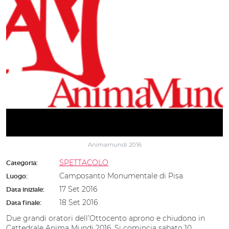
Animamundi 2016
SPETTACOLO
Categoria:
Camposanto Monumentale di Pisa
Luogo:
17 Set 2016
Data iniziale:
18 Set 2016
Data finale:
Due grandi oratori dell’Ottocento aprono e chiudono in
Cattedrale Anima Mundi 2016. Si comincia sabato 10