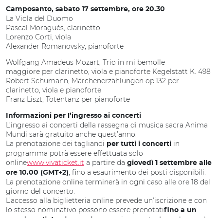
Camposanto, sabato 17 settembre, ore 20.30
La Viola del Duomo
Pascal Moragués, clarinetto
Lorenzo Corti, viola
Alexander Romanovsky, pianoforte
Wolfgang Amadeus Mozart, Trio in mi bemolle
maggiore per clarinetto, viola e pianoforte Kegelstatt K. 498
Robert Schumann, Märchenerzählungen op.132 per
clarinetto, viola e pianoforte
Franz Liszt, Totentanz per pianoforte
Informazioni per l’ingresso ai concerti
L’ingresso ai concerti della rassegna di musica sacra Anima
Mundi sarà gratuito anche quest’anno.
La prenotazione dei tagliandi
in
per tutti i concerti
programma potrà essere effettuata solo
online
www.vivaticket.it
a partire da
giovedì 1 settembre alle
, fino a esaurimento dei posti disponibili.
ore 10.00 (GMT+2)
La prenotazione online terminerà in ogni caso alle ore 18 del
giorno del concerto.
L’accesso alla biglietteria online prevede un’iscrizione e con
lo stesso nominativo possono essere prenotati
fino a un