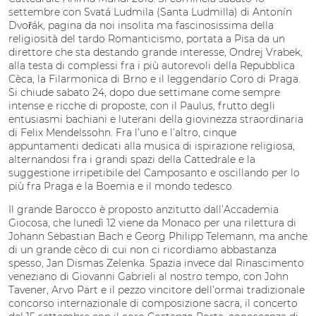
settembre con Svatá Ludmila (Santa Ludmilla) di Antonín
Dvořák, pagina da noi insolita ma fascinosissima della
religiosità del tardo Romanticismo, portata a Pisa da un
direttore che sta destando grande interesse, Ondrej Vrabek,
alla testa di complessi fra i più autorevoli della Repubblica
Cèca, la Filarmonica di Brno e il leggendario Coro di Praga.
Si chiude sabato 24, dopo due settimane come sempre
intense e ricche di proposte, con il Paulus, frutto degli
entusiasmi bachiani e luterani della giovinezza straordinaria
di Felix Mendelssohn. Fra l’uno e l’altro, cinque
appuntamenti dedicati alla musica di ispirazione religiosa,
alternandosi fra i grandi spazi della Cattedrale e la
suggestione irripetibile del Camposanto e oscillando per lo
più fra Praga e la Boemia e il mondo tedesco.
Il grande Barocco è proposto anzitutto dall’Accademia
Giocosa, che lunedì 12 viene da Monaco per una rilettura di
Johann Sebastian Bach e Georg Philipp Telemann, ma anche
di un grande cèco di cui non ci ricordiamo abbastanza
spesso, Jan Dismas Zelenka. Spazia invece dal Rinascimento
veneziano di Giovanni Gabrieli al nostro tempo, con John
Tavener, Arvo Pärt e il pezzo vincitore dell’ormai tradizionale
concorso internazionale di composizione sacra, il concerto