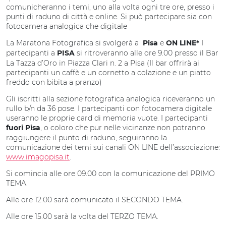
comunicheranno i temi, uno alla volta ogni tre ore, presso i
punti di raduno di città e online. Si può partecipare sia con
fotocamera analogica che digitale
La Maratona Fotografica si svolgerà a
e
I
Pisa
ON LINE*
partecipanti a
si ritroveranno alle ore 9.00 presso il Bar
PISA
La Tazza d’Oro in Piazza Clari n. 2 a Pisa (Il bar offrirà ai
partecipanti un caffè e un cornetto a colazione e un piatto
freddo con bibita a pranzo)
Gli iscritti alla sezione fotografica analogica riceveranno un
rullo b/n da 36 pose. I partecipanti con fotocamera digitale
useranno le proprie card di memoria vuote. I partecipanti
, o coloro che pur nelle vicinanze non potranno
fuori Pisa
raggiungere il punto di raduno, seguiranno la
comunicazione dei temi sui canali ON LINE dell’associazione:
www.imagopisa.it
.
Si comincia alle ore 09.00 con la comunicazione del PRIMO
TEMA.
Alle ore 12.00 sarà comunicato il SECONDO TEMA.
Alle ore 15.00 sarà la volta del TERZO TEMA.