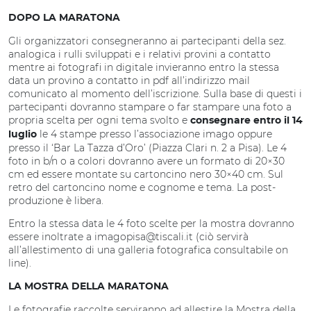
DOPO LA MARATONA
Gli organizzatori consegneranno ai partecipanti della sez.
analogica i rulli sviluppati e i relativi provini a contatto
mentre ai fotografi in digitale invieranno entro la stessa
data un provino a contatto in pdf all’indirizzo mail
comunicato al momento dell’iscrizione. Sulla base di questi i
partecipanti dovranno stampare o far stampare una foto a
propria scelta per ogni tema svolto e
consegnare entro il 14
le 4 stampe presso l’associazione imago oppure
luglio
presso il ‘Bar La Tazza d’Oro’ (Piazza Clari n. 2 a Pisa). Le 4
foto in b/n o a colori dovranno avere un formato di 20×30
cm ed essere montate su cartoncino nero 30×40 cm. Sul
retro del cartoncino nome e cognome e tema. La post-
produzione è libera.
Entro la stessa data le 4 foto scelte per la mostra dovranno
essere inoltrate a imagopisa@tiscali.it (ciò servirà
all’allestimento di una galleria fotografica consultabile on
line).
LA MOSTRA DELLA MARATONA
Le fotografie raccolte serviranno ad allestire la Mostra della