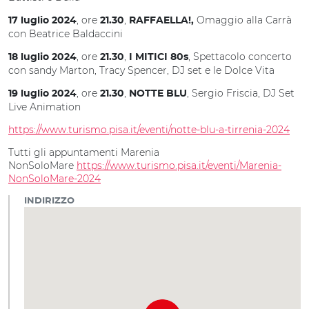
, ore
,
Omaggio alla Carrà
17 luglio 2024
21.30
RAFFAELLA!,
con Beatrice Baldaccini
, ore
,
, Spettacolo concerto
18 luglio 2024
21.30
I MITICI 80s
con sandy Marton, Tracy Spencer, DJ set e le Dolce Vita
, ore
,
, Sergio Friscia, DJ Set
19 luglio 2024
21.30
NOTTE BLU
Live Animation
https://www.turismo.pisa.it/eventi/notte-blu-a-tirrenia-2024
Tutti gli appuntamenti Marenia
NonSoloMare
https://www.turismo.pisa.it/eventi/Marenia-
NonSoloMare-2024
INDIRIZZO