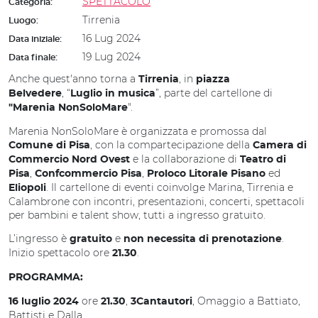
SPETTACOLO
Categoria:
Tirrenia
Luogo:
16 Lug 2024
Data iniziale:
19 Lug 2024
Data finale:
Anche quest'anno torna a
, in
Tirrenia
piazza
, “
”, parte del cartellone di
Belvedere
Luglio in musica
".
"Marenia NonSoloMare
Marenia NonSoloMare è organizzata e promossa dal
, con la compartecipazione della
Comune di Pisa
Camera di
e la collaborazione di
Commercio Nord Ovest
Teatro di
,
,
ed
Pisa
Confcommercio Pisa
Proloco Litorale Pisano
. Il cartellone di eventi coinvolge Marina, Tirrenia e
Eliopoli
Calambrone con incontri, presentazioni, concerti, spettacoli
per bambini e talent show, tutti a ingresso gratuito.
L’ingresso è
e
.
gratuito
non necessita di prenotazione
Inizio spettacolo ore
.
21.30
PROGRAMMA:
ore
,
, Omaggio a Battiato,
16 luglio 2024
21.30
3Cantautori
Battisti e Dalla