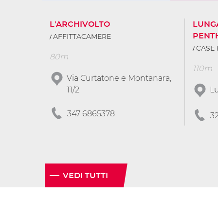
L'ARCHIVOLTO
LUNG
PENT
AFFITTACAMERE
CASE 
80m
110m
Via Curtatone e Montanara,
11/2
Lu
347 6865378
3
VEDI TUTTI