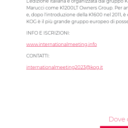
L’edizione italiana è organizzata dal gruppo 
Marucci come K1200LT Owners Group. Per anni h
e, dopo l'introduzione della K1600 nel 2011, è
KOG è il più grande gruppo europeo di posse
INFO E ISCRIZIONI:
www.internationalmeeting.info
CONTATTI:
internationalmeeting2023@kog.it
Dove 