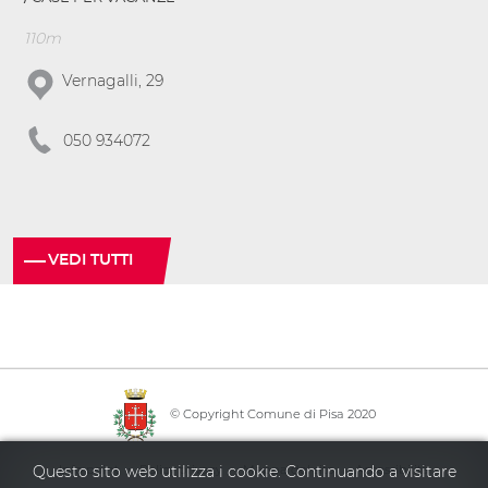
110m
Vernagalli, 29
050 934072
VEDI TUTTI
© Copyright Comune di Pisa 2020
·
·
·
Info point
Policy privacy
Mappa del sito
Accessibilità
Questo sito web utilizza i cookie. Continuando a visitare