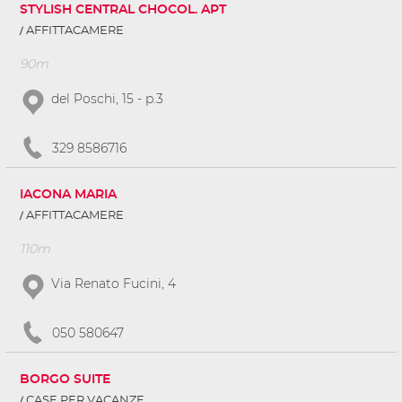
STYLISH CENTRAL CHOCOL. APT
AFFITTACAMERE
90m
del Poschi, 15 - p.3
329 8586716
IACONA MARIA
AFFITTACAMERE
110m
Via Renato Fucini, 4
050 580647
BORGO SUITE
CASE PER VACANZE