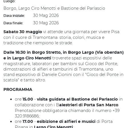
Luogo:
Borgo, Largo Ciro Menotti e Bastione del Parlascio
30 Mag 2026
Data iniziale:
30 Mag 2026
Data finale:
vi attende una giornata per vivere Pisa
Sabato 30 maggio
con il cuore di Tramontana: storia, colori, musica e
tradizione che riempiono le strade.
Dalle 16:30 in Borgo Stretto, in Borgo Largo (Via oberdan)
troverete spazi espositivi delle
e in Largo Ciro Menotti
magistrature, laboratori per bambini sul Gioco del Ponte,
dimostrazioni di alfieri e tamburini di Tramontana, uno
stand espositivo di Daniele Cionini con il "Gioco del Ponte in
scatola" e tanto altro.
PROGRAMMA
ore
-
in
15.00
visita guidata al Bastione del Parlascio
collaborazione con i B
.
alestrieri di Porta San Marco
Prenotazione obbligatoria chiamando il numero +39
320.9186686;
ore
-
di Porta
17.00
esibizione di alfieri e musici
Pisana in
;
Largo Ciro
Menotti