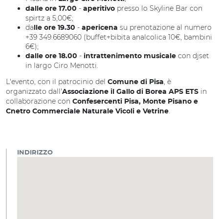
-
presso lo Skyline Bar con
dalle ore 17.00
aperitivo
spirtz a 5,00€;
da
-
su prenotazione al numero
lle ore 19.30
apericena
+39 349.6689060 (buffet+bibita analcolica 10€, bambini
6€);
-
con djset
dalle ore 18.00
intrattenimento musicale
in largo Ciro Menotti.
L'evento, con il patrocinio del
, è
Comune di Pisa
organizzato dall'
in
Associazione il Gallo di Borea APS ETS
collaborazione con
Confesercenti Pisa, Monte Pisano e
.
Cnetro Commerciale Naturale Vicoli e Vetrine
INDIRIZZO