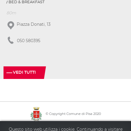
BED & BREAKFAST
80m
Piazza Donati, 13
050 580395
VEDI TUTTI
© Copyright Comune di Pisa 2020
·
·
·
Info point
Policy privacy
Mappa del sito
Accessibilità
Questo sito web utilizza i cookie. Continuando a visitare