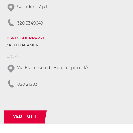
Corridoni, 7 p.1 int.1
320 9349649
B & B GUERRAZZI
AFFITTACAMERE
210m
Via Francesco da Buti, 4 - piano 1Â°
050 21383
VEDI TUTTI