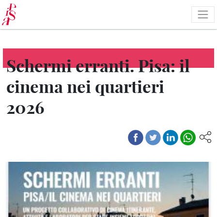
Salta
al
contenuto
principale
Schermi erranti. Pisa: il
cinema nei quartieri
2026