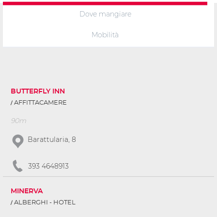
Dove mangiare
Mobilità
BUTTERFLY INN
AFFITTACAMERE
90m
Barattularia, 8
393 4648913
MINERVA
ALBERGHI - HOTEL