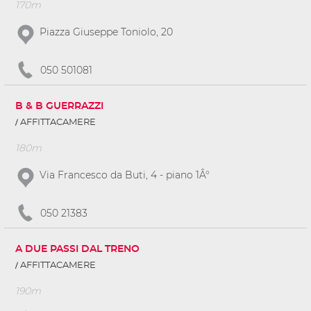
170m
Piazza Giuseppe Toniolo, 20
050 501081
B & B GUERRAZZI
AFFITTACAMERE
180m
Via Francesco da Buti, 4 - piano 1Â°
050 21383
A DUE PASSI DAL TRENO
AFFITTACAMERE
190m