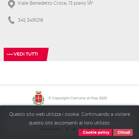
Viale Benedetto Croce, 13 piano 1Â°
345 3491218
VEDI TUTTI
© Copyright Comune di Pisa 2020
·
·
·
Questo sito web utilizza i cookie. Continuando a visitare
Info point
Policy privacy
Mappa del sito
Accessibilità
questo sito acconsenti al loro utilizzo.
Seguici su:
Cookie policy
Chiudi