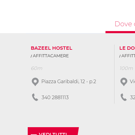
Dove 
BAZEEL HOSTEL
LE DO
AFFITTACAMERE
AFFI
60m
100m
Piazza Garibaldi, 12 - p.2
Vi
340 2881113
3
VEDI TUTTI