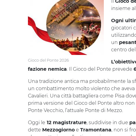
Il
Gioco d
insieme al
Ogni ulti
giocatori 
utilizzand
un
pesant
centro del
Gioco del Ponte 2026
L’obiettiv
. Il Gioco del Ponte prevede
fazione nemica
Una tradizione antica ma probabilmente la sf
un combattimento molto violento che aveva lu
Cavalieri. Una città battagliera come Pisa do
prima versione del Gioco del Ponte altro no
Ponte Vecchio, l’attuale Ponte di Mezzo.
Oggi le
, suddivise in due
12 magistrature
pa
dette
e
, non si f
Mezzogiorno
Tramontana