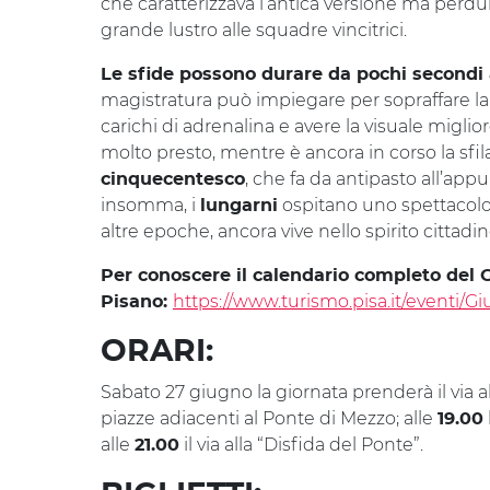
che caratterizzava l’antica versione ma perdur
grande lustro alle squadre vincitrici.
Le sfide possono durare da pochi secondi 
magistratura può impiegare per sopraffare la
carichi di adrenalina e avere la visuale migliore
molto presto, mentre è ancora in corso la sfil
, che fa da antipasto all’app
cinquecentesco
insomma, i
ospitano uno spettacolo
lungarni
altre epoche, ancora vive nello spirito citta
Per conoscere il calendario completo del 
https://www.turismo.pisa.it/eventi/
Pisano:
ORARI:
Sabato 27 giugno la giornata prenderà il via a
piazze adiacenti al Ponte di Mezzo; alle
19.00
alle
il via alla “Disfida del Ponte”.
21.00