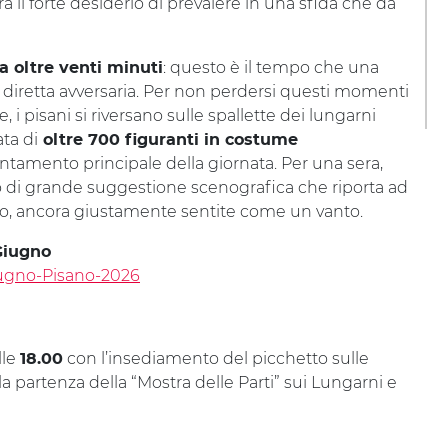
a il forte desiderio di prevalere in una sfida che dà
: questo è il tempo che una
a oltre venti minuti
 diretta avversaria. Per non perdersi questi momenti
, i pisani si riversano sulle spallette dei lungarni
ata di
oltre 700 figuranti in costume
untamento principale della giornata. Per una sera,
 di grande suggestione scenografica che riporta ad
dino, ancora giustamente sentite come un vanto.
Giugno
Giugno-Pisano-2026
lle
con l’insediamento del picchetto sulle
18.00
la partenza della “Mostra delle Parti” sui Lungarni e