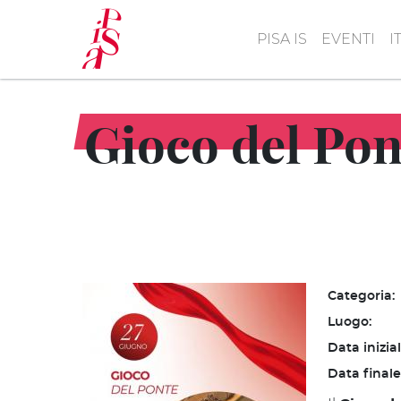
Salta
al
PISA IS
EVENTI
I
contenuto
principale
Gioco del Pon
Categoria:
Luogo:
Data inizia
Data finale