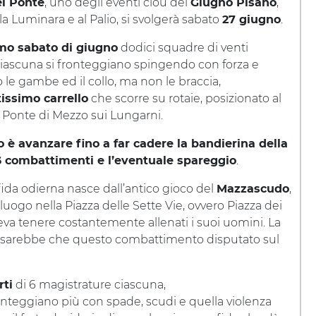
, uno degli eventi clou del
,
el Ponte
Giugno Pisano
la Luminara e al Palio, si svolgerà sabato
.
27 giugno
dodici squadre di venti
mo sabato di giugno
ciascuna si fronteggiano spingendo con forza e
o le gambe ed il collo, ma non le braccia,
che scorre su rotaie, posizionato al
issimo carrello
 Ponte di Mezzo sui Lungarni.
o è avanzare fino a far cadere la bandierina della
.
6 combattimenti e l’eventuale spareggio
ida odierna nasce dall’antico gioco del
,
Mazzascudo
ogo nella Piazza delle Sette Vie, ovvero Piazza dei
veva tenere costantemente allenati i suoi uomini. La
n sarebbe che questo combattimento disputato sul
di 6 magistrature ciascuna,
rti
ronteggiano più con spade, scudi e quella violenza