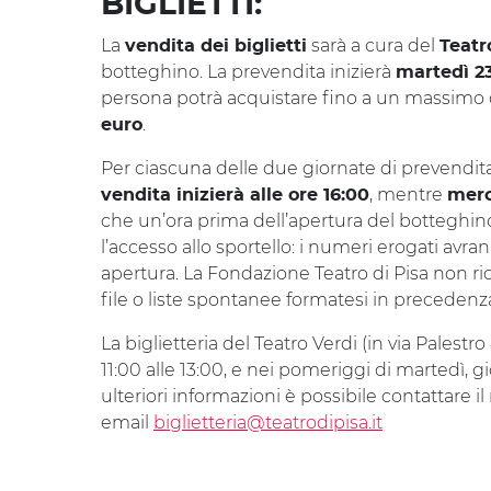
BIGLIETTI:
La
sarà a cura del
vendita dei biglietti
Teatr
botteghino. La prevendita inizierà
martedì 2
persona potrà acquistare fino a un massimo di 
.
euro
Per ciascuna delle due giornate di prevendita
, mentre
vendita inizierà alle ore 16:00
merc
che un’ora prima dell’apertura del botteghino
l’accesso allo sportello: i numeri erogati avr
apertura. La Fondazione Teatro di Pisa non r
file o liste spontanee formatesi in precedenz
La biglietteria del Teatro Verdi (in via Palestro
11:00 alle 13:00, e nei pomeriggi di martedì, g
ulteriori informazioni è possibile contattare il
email
biglietteria@teatrodipisa.it