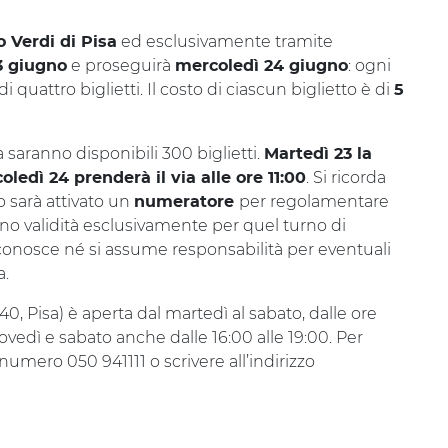
ed esclusivamente tramite
o Verdi di Pisa
e proseguirà
: ogni
3 giugno
mercoledì 24 giugno
quattro biglietti. Il costo di ciascun biglietto è di
5
 saranno disponibili 300 biglietti.
Martedì 23 la
. Si ricorda
oledì 24 prenderà il via alle ore 11:00
 sarà attivato un
per regolamentare
numeratore
anno validità esclusivamente per quel turno di
iconosce né si assume responsabilità per eventuali
a.
 40, Pisa) è aperta dal martedì al sabato, dalle ore
iovedì e sabato anche dalle 16:00 alle 19:00. Per
 numero 050 941111 o scrivere all’indirizzo