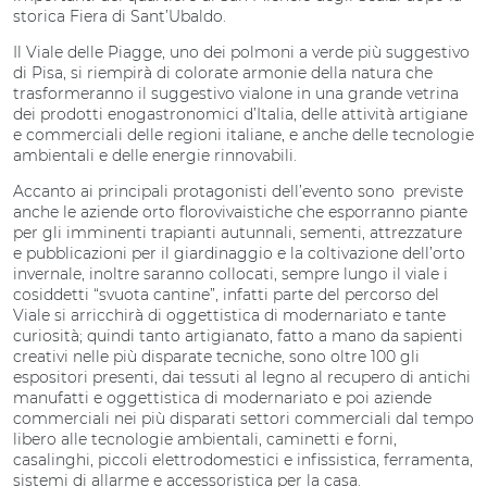
storica Fiera di Sant’Ubaldo.
Il Viale delle Piagge, uno dei polmoni a verde più suggestivo
di Pisa, si riempirà di colorate armonie della natura che
trasformeranno il suggestivo vialone in una grande vetrina
dei prodotti enogastronomici d’Italia, delle attività artigiane
e commerciali delle regioni italiane, e anche delle tecnologie
ambientali e delle energie rinnovabili.
Accanto ai principali protagonisti dell’evento sono previste
anche le aziende orto florovivaistiche che esporranno piante
per gli imminenti trapianti autunnali, sementi, attrezzature
e pubblicazioni per il giardinaggio e la coltivazione dell’orto
invernale, inoltre saranno collocati, sempre lungo il viale i
cosiddetti “svuota cantine”, infatti parte del percorso del
Viale si arricchirà di oggettistica di modernariato e tante
curiosità; quindi tanto artigianato, fatto a mano da sapienti
creativi nelle più disparate tecniche, sono oltre 100 gli
espositori presenti, dai tessuti al legno al recupero di antichi
manufatti e oggettistica di modernariato e poi aziende
commerciali nei più disparati settori commerciali dal tempo
libero alle tecnologie ambientali, caminetti e forni,
casalinghi, piccoli elettrodomestici e infissistica, ferramenta,
sistemi di allarme e accessoristica per la casa.