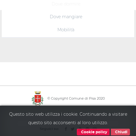
Dove dormire
Dove mangiare
Mobilità
© Copyright Comune di Pisa 2020
·
·
·
Questo sito web utilizza i cookie. Continuando a visitare
Info point
Policy privacy
Mappa del sito
Accessibilità
questo sito acconsenti al loro utilizzo.
Seguici su:
Cookie policy
Chiudi