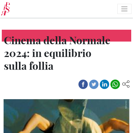
Salta
al
contenuto
principale
Cinema della Normale
2024: in equilibrio
sulla follia