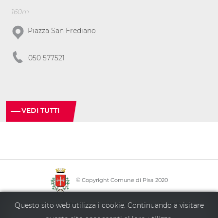
160m
Piazza San Frediano
050 577521
VEDI TUTTI
© Copyright Comune di Pisa 2020
·
·
·
Info point
Policy privacy
Mappa del sito
Accessibilità
Questo sito web utilizza i cookie. Continuando a visitare