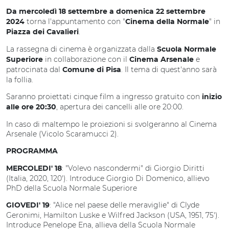
Da mercoledì 18 settembre a domenica 22 settembre
torna l'appuntamento con "
" in
2024
Cinema della Normale
.
Piazza dei Cavalieri
La rassegna di cinema è organizzata dalla
Scuola Normale
in collaborazione con il
e
Superiore
Cinema Arsenale
patrocinata dal
. Il tema di quest'anno sarà
Comune di Pisa
la follia.
Saranno proiettati cinque film a ingresso gratuito con
inizio
, apertura dei cancelli alle ore 20:00.
alle ore 20:30
In caso di maltempo le proiezioni si svolgeranno al Cinema
Arsenale (Vicolo Scaramucci 2).
PROGRAMMA
: "Volevo nascondermi" di Giorgio Diritti
MERCOLEDI' 18
(Italia, 2020, 120'). Introduce Giorgio Di Domenico, allievo
PhD della Scuola Normale Superiore
: "Alice nel paese delle meraviglie" di Clyde
GIOVEDI' 19
Geronimi, Hamilton Luske e Wilfred Jackson (USA, 1951, 75').
Introduce Penelope Ena, allieva della Scuola Normale