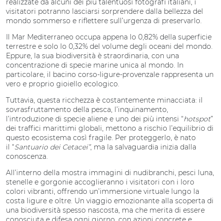
realizzate da alcuni dei più talentuosi fotografi italiani, i
visitatori potranno lasciarsi sorprendere dalla bellezza del
mondo sommerso e riflettere sull’urgenza di preservarlo.
Il Mar Mediterraneo occupa appena lo 0,82% della superficie
terrestre e solo lo 0,32% del volume degli oceani del mondo.
Eppure, la sua biodiversità è straordinaria, con una
concentrazione di specie marine unica al mondo. In
particolare, il bacino corso-ligure-provenzale rappresenta un
vero e proprio gioiello ecologico.
Tuttavia, questa ricchezza è costantemente minacciata: il
sovrasfruttamento della pesca, l’inquinamento,
l’introduzione di specie aliene e uno dei più intensi “
hotspot
”
dei traffici marittimi globali, mettono a rischio l’equilibrio di
questo ecosistema così fragile. Per proteggerlo, è nato
il “
Santuario dei Cetacei”
, ma la salvaguardia inizia dalla
conoscenza.
All’interno della mostra immagini di nudibranchi, pesci luna,
stenelle e gorgonie accoglieranno i visitatori con i loro
colori vibranti, offrendo un’immersione virtuale lungo la
costa ligure e oltre. Un viaggio emozionante alla scoperta di
una biodiversità spesso nascosta, ma che merita di essere
conosciuta e difesa ogni giorno, con azioni concrete e