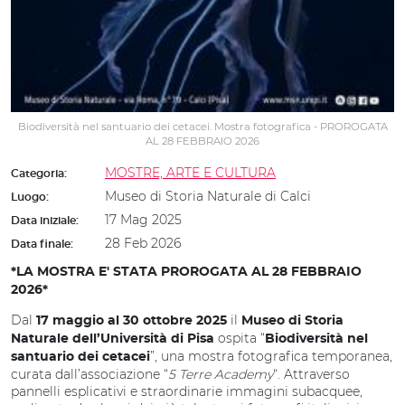
Biodiversità nel santuario dei cetacei. Mostra fotografica - PROROGATA
AL 28 FEBBRAIO 2026
MOSTRE, ARTE E CULTURA
Categoria:
Museo di Storia Naturale di Calci
Luogo:
17 Mag 2025
Data iniziale:
28 Feb 2026
Data finale:
*LA MOSTRA E' STATA PROROGATA AL 28 FEBBRAIO
2026*
Dal
il
17 maggio al 30 ottobre 2025
Museo di Storia
ospita “
Naturale dell’Università di Pisa
Biodiversità nel
”, una mostra fotografica temporanea,
santuario dei cetacei
curata dall’associazione “
5 Terre Academy
“. Attraverso
pannelli esplicativi e straordinarie immagini subacquee,