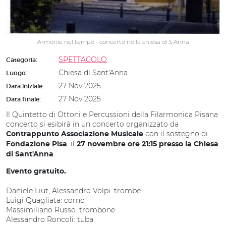
Armonie nel tempo - concerto nella chiesa di S.Anna
SPETTACOLO
Categoria:
Chiesa di Sant'Anna
Luogo:
27 Nov 2025
Data iniziale:
27 Nov 2025
Data finale:
Il Quintetto di Ottoni e Percussioni della Filarmonica Pisana
concerto si esibirà in un concerto organizzato da
con il sostegno di
Contrappunto Associazione Musicale
, il
Fondazione Pisa
27 novembre ore 21:15 presso la Chiesa
.
di Sant'Anna
Evento gratuito.
Daniele Liut, Alessandro Volpi: trombe
Luigi Quagliata: corno
Massimiliano Russo: trombone
Alessandro Roncoli: tuba