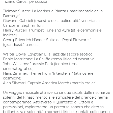
Tiziano Carosi: percussioni
Tielman Susato: La Morisque (danza rinascimentale dalla
Danserye)
Giovanni Gabrieli (maestro della policoralità veneziana)
Canzon in Septimi Toni
Henry Purcell: Trumpet Tune and Ayre (stile cerimoniale
inglese)
Georg Friedrich Händel: Suite da 'Royal Fireworks'
(grandiosità barocca)
Walter Doyle: Egyptian Ella (jazz dal sapore esotico)
Ennio Morricone: La Califfa (tema lirico ed evocativo)
John Williams: Jurassic Park (iconico tema
cinematografico)
Hans Zimmer: Theme from 'Interstellar' (atmosfere
cosmiche)
Alan Silvestri: Captain America March (marcia eroica)
Un viaggio musicale attraverso cinque secoli: dalle risonanze
solenni del Rinascimento alle atmosfere del grande cinema
contemporaneo. Attraverso il Quintetto di Ottoni e
percussioni, esploreremo un percorso sonoro che alterna
brillantezza e solennità, momenti lirici e trionfali, collegando