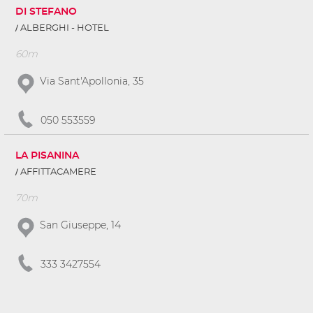
DI STEFANO
ALBERGHI - HOTEL
60m
Via Sant'Apollonia, 35
050 553559
LA PISANINA
AFFITTACAMERE
70m
San Giuseppe, 14
333 3427554