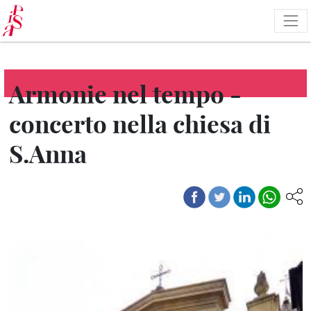
Salta
al
contenuto
principale
Armonie nel tempo -
concerto nella chiesa di
S.Anna