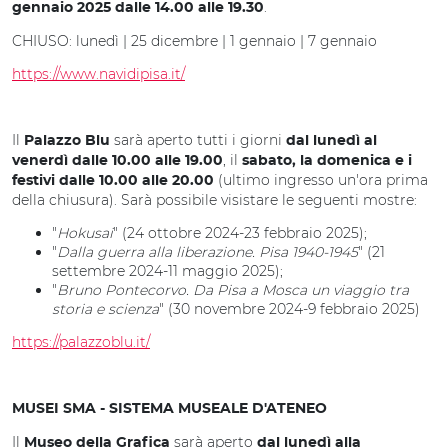
.
gennaio 2025 dalle 14.00 alle 19.30
CHIUSO: lunedì | 25 dicembre | 1 gennaio | 7 gennaio
https://www.navidipisa.it/
Il
sarà aperto tutti i giorni
Palazzo Blu
dal lunedì al
, il
venerdì dalle 10.00 alle 19.00
sabato, la domenica e i
(ultimo ingresso un'ora prima
festivi dalle 10.00 alle 20.00
della chiusura). Sarà possibile visistare le seguenti mostre:
"
Hokusai
" (24 ottobre 2024-23 febbraio 2025);
"
Dalla guerra alla liberazione. Pisa 1940-1945
" (21
settembre 2024-11 maggio 2025);
"
Bruno Pontecorvo. Da Pisa a Mosca un viaggio tra
storia e scienza
" (30 novembre 2024-9 febbraio 2025)
https://palazzoblu.it/
MUSEI SMA - SISTEMA MUSEALE D'ATENEO
Il
sarà aperto
Museo della Grafica
dal lunedì alla