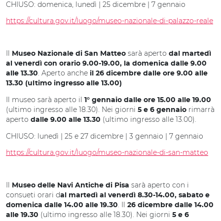
CHIUSO: domenica, lunedì | 25 dicembre | 7 gennaio
https://cultura.gov.it/luogo/museo-nazionale-di-palazzo-reale
Il
sarà aperto
Museo Nazionale di San Matteo
dal martedì
al venerdì con orario 9.00-19.00, la domenica dalle 9.00
. Aperto anche
alle 13.30
il 26 dicembre dalle ore 9.00 alle
13.30 (ultimo ingresso alle 13.00)
Il museo sarà aperto il
1° gennaio dalle ore 15.00 alle 19.00
(ultimo ingresso alle 18.30). Nei giorni
rimarrà
5 e 6 gennaio
aperto
(ultimo ingresso alle 13.00).
dalle 9.00 alle 13.30
CHIUSO: lunedì | 25 e 27 dicembre | 3 gennaio | 7 gennaio
https://cultura.gov.it/luogo/museo-nazionale-di-san-matteo
Il
sarà aperto con i
Museo delle Navi Antiche di Pisa
consueti orari d
al martedì al venerdì 8.30-14.00, sabato e
. Il
domenica dalle 14.00 alle 19.30
26 dicembre dalle 14.00
(ultimo ingresso alle 18.30). Nei giorni
alle 19.30
5 e 6