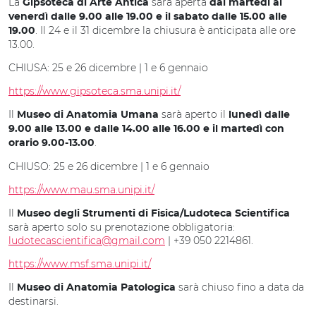
La
sarà aperta
Gipsoteca di Arte Antica
dal martedì al
venerdì dalle 9.00 alle 19.00 e il sabato dalle 15.00 alle
. Il 24 e il 31 dicembre la chiusura è anticipata alle ore
19.00
13.00.
CHIUSA: 25 e 26 dicembre | 1 e 6 gennaio
https://www.gipsoteca.sma.unipi.it/
Il
sarà aperto il
Museo di Anatomia Umana
lunedì dalle
9.00 alle 13.00 e dalle 14.00 alle 16.00 e il martedì con
.
orario 9.00-13.00
CHIUSO: 25 e 26 dicembre | 1 e 6 gennaio
https://www.mau.sma.unipi.it/
Il
Museo degli Strumenti di Fisica/Ludoteca Scientifica
sarà aperto solo su prenotazione obbligatoria:
ludotecascientifica@gmail.com
| +39 050 2214861.
https://www.msf.sma.unipi.it/
Il
sarà chiuso fino a data da
Museo di Anatomia Patologica
destinarsi.