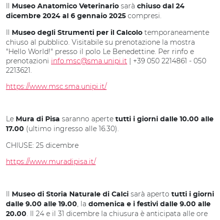
Il
sarà
Museo Anatomico Veterinario
chiuso dal 24
compresi.
dicembre 2024 al 6 gennaio 2025
Il
temporaneamente
Museo degli Strumenti per il Calcolo
chiuso al pubblico. Visitabile su prenotazione la mostra
"Hello World!" presso il polo Le Benedettine. Per rinfo e
prenotazioni
info.msc@sma.unipi.it
| +39 050 2214861 - 050
2213621.
https://www.msc.sma.unipi.it/
Le
saranno aperte
Mura di Pisa
tutti i giorni dalle 10.00 alle
(ultimo ingresso alle 16.30).
17.00
CHIUSE: 25 dicembre
https://www.muradipisa.it/
Il
sarà aperto
Museo di Storia Naturale di Calci
tutti i giorni
, la
dalle 9.00 alle 19.00
domenica e i festivi dalle 9.00 alle
. Il 24 e il 31 dicembre la chiusura è anticipata alle ore
20.00