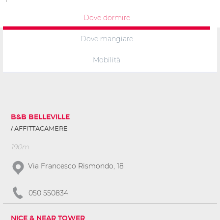
Dove dormire
Dove mangiare
Mobilità
B&B BELLEVILLE
AFFITTACAMERE
190m
Via Francesco Rismondo, 18
050 550834
NICE & NEAR TOWER