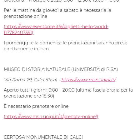
Giovedì 8 – 11 ottobre 2020: 9:00 – 12:30 e 15:00 – 18:00
Per le mattine da giovedì a sabato è necessaria la
prenotazione online
(https://www.eventbrite.it/e/biglietti-hello-world-
117782407351)
I pomeriggi e la domenica le prenotazioni saranno prese
direttamente in loco.
MUSEO DI STORIA NATURALE (UNIVERSITÀ di PISA)
Via Roma 79, Calci (Pisa) -
https://www.msn.unipi.it/
Aperto tutti i giorni: 9:00 – 20:00 (ultima fascia oraria per la
prenotazione ore 18:30)
È necessario prenotare online
(https://www.msn.unipi.it/it/prenota-online/)
CERTOSA MONUMENTALE DI CALCI