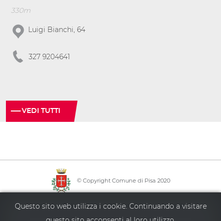
330m
Luigi Bianchi, 64
327 9204641
VEDI TUTTI
© Copyright Comune di Pisa 2020
·
·
·
Questo sito web utilizza i cookie. Continuando a visitare
Info point
Policy privacy
Mappa del sito
Accessibilità
questo sito acconsenti al loro utilizzo.