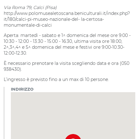
Via Roma 79, Calci (Pisa)
http://www.polomusealetoscana.beniculturali.it/index.php?
it/180/calci-pi-museo-nazionale-del- la-certosa-
monumentale-di-calci
Aperta: martedì - sabato e 1^ domenica del mese ore 9:00 -
10:30 - 12:00 - 13:30 - 15:00 - 16:30, ultima visita ore 18:00;
2^,3^,4^ e 5^ domenica del mese e festivi ore 9:00-10:30-
12:00-12:30.
È necessario prenotare la visita scegliendo data e ora (050
938430).
L’ingresso è previsto fino a un max di 10 persone.
INDIRIZZO