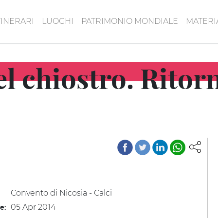
TINERARI
LUOGHI
PATRIMONIO MONDIALE
MATERI
l chiostro. Ritor
Convento di Nicosia - Calci
05 Apr 2014
le: