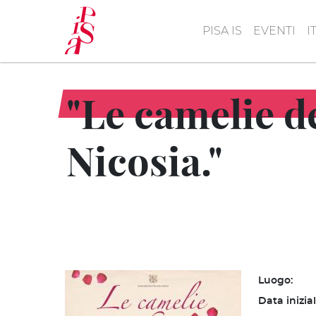
Salta
al
PISA IS
EVENTI
I
contenuto
principale
"Le camelie de
Nicosia."
Luogo:
Data inizia