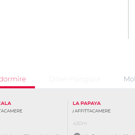
dormire
Dove mangiare
Mob
CALA
LA PAPAYA
TTACAMERE
AFFITTACAMERE
430m