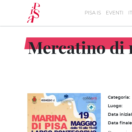
Salta
al
PISA IS
EVENTI
I
contenuto
principale
Mercatino di
Categoria:
Luogo:
Data inizia
Data finale