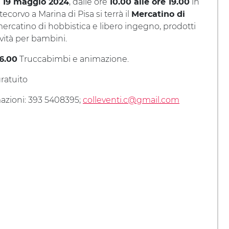
a
, dalle ore
in
19 maggio 2024
10.00 alle ore 19.00
ecorvo a Marina di Pisa si terrà il
Mercatino di
ercatino di hobbistica e libero ingegno, prodotti
tività per bambini.
Truccabimbi e animazione.
16.00
ratuito
azioni: 393 5408395;
colleventi.c@gmail.com