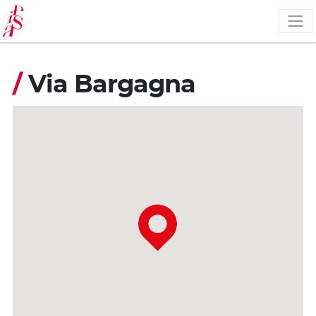
Salta
al
contenuto
principale
/
Via Bargagna