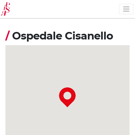
Salta
al
contenuto
principale
/
Ospedale Cisanello