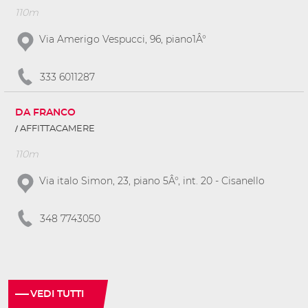
110m
Via Amerigo Vespucci, 96, piano1Â°
333 6011287
DA FRANCO
AFFITTACAMERE
110m
Via italo Simon, 23, piano 5Â°, int. 20 - Cisanello
348 7743050
VEDI TUTTI