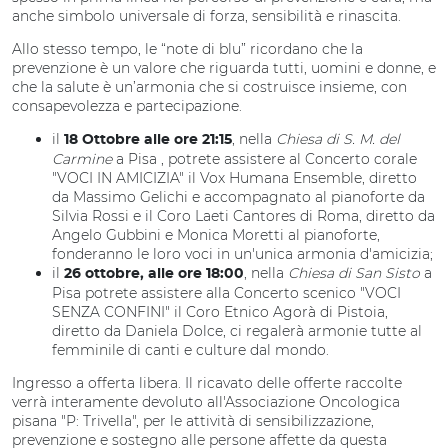
anche simbolo universale di forza, sensibilità e rinascita.
Allo stesso tempo, le “note di blu” ricordano che la
prevenzione è un valore che riguarda tutti, uomini e donne, e
che la salute è un’armonia che si costruisce insieme, con
consapevolezza e partecipazione.
il
, nella
Chiesa di S. M. del
18 Ottobre alle ore 21:15
Carmine
a Pisa , potrete assistere al Concerto corale
"VOCI IN AMICIZIA" il Vox Humana Ensemble, diretto
da Massimo Gelichi e accompagnato al pianoforte da
Silvia Rossi e il Coro Laeti Cantores di Roma, diretto da
Angelo Gubbini e Monica Moretti al pianoforte,
fonderanno le loro voci in un'unica armonia d'amicizia;
il
, nella
Chiesa di San Sisto
a
26 ottobre, alle ore 18:00
Pisa potrete assistere alla Concerto scenico "VOCI
SENZA CONFINI" il Coro Etnico Agorà di Pistoia,
diretto da Daniela Dolce, ci regalerà armonie tutte al
femminile di canti e culture dal mondo.
Ingresso a offerta libera. Il ricavato delle offerte raccolte
verrà interamente devoluto all'Associazione Oncologica
pisana "P: Trivella", per le attività di sensibilizzazione,
prevenzione e sostegno alle persone affette da questa