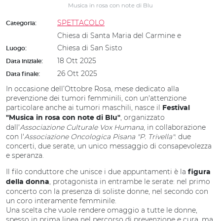
Musica in rosa con note di Blu
SPETTACOLO
Categoria:
Chiesa di Santa Maria del Carmine e
Chiesa di San Sisto
Luogo:
18 Ott 2025
Data iniziale:
26 Ott 2025
Data finale:
In occasione dell’Ottobre Rosa, mese dedicato alla
prevenzione dei tumori femminili, con un'attenzione
particolare anche ai tumori maschili, nasce il
Festival
, organizzato
"Musica in rosa con note di Blu"
dall'
Associazione Culturale Vox Humana
, in collaborazione
con l'
Associazione Oncologica Pisana "P. Trivella"
: due
concerti, due serate, un unico messaggio di consapevolezza
e speranza.
Il filo conduttore che unisce i due appuntamenti è la
figura
, protagonista in entrambe le serate: nel primo
della donna
concerto con la presenza di soliste donne, nel secondo con
un coro interamente femminile.
Una scelta che vuole rendere omaggio a tutte le donne,
spesso in prima linea nel percorso di prevenzione e cura, ma