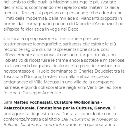
nell'ambito delle quali la Madonna attinge le più svariate
declinazioni, sconfinando nel reparto della maternità laica,
mentre i Presepi si popolano di personaggi che adombrano
i miti della modernità, dalla miriade di viandanti proposti in
primis dall'immaginario poetico di Gabriele d'Annunzio, fino
all'epica folkloristica in voga nel Déco.
Grazie alla riproposizione di rarissime e preziose
testimonianze iconografiche, sarà possibile esibire le più
recondite ragioni di una rappresentazione sacra, così
efficacemente alternativa al consueto target rituale, con
l'obiettivo di ricostruire le trame ancora sottese e misteriose
tra la vicenda biografica di alcuni interpreti del misticismo
novecentesco e il ruolo dominante di Charles Doudelet tra la
Toscana e l'Umbria, trasferitosi dalla mitica residenza
antignanese di Villa Medusa in una villa della campagna
narnese, e quindi collaboratore negli anni Venti dell'editore
folignate Giuseppe Argentieri.
Sarà
Matteo Fochessati
,
Curatore Wolfsoniana -
il
PalazzoDucale, Fondazione per la Cultura, Genova,
protagonista di questa
Terza Puntata, coincidente con la
conferenza/mostra dal titolo
Dal Futurismo al Novecento
Italiano: Madonne a confronto
,
durante la quale
saranno