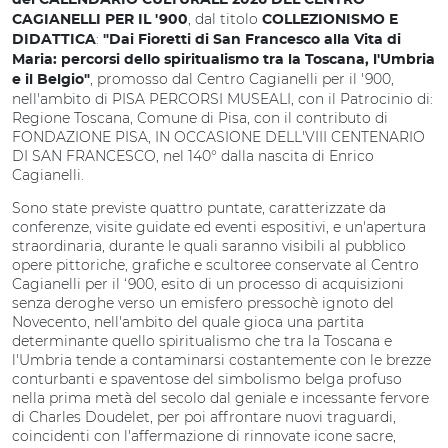
del CALENDARIO CULTURALE 2026 DEL CENTRO
, dal titolo
CAGIANELLI PER IL '900
COLLEZIONISMO E
:
DIDATTICA
"Dai Fioretti di San Francesco alla Vita di
Maria: percorsi dello spiritualismo tra la Toscana, l'Umbria
, promosso dal Centro Cagianelli per il '900,
e il Belgio"
nell'ambito di PISA PERCORSI MUSEALI, con il Patrocinio di:
Regione Toscana, Comune di Pisa, con il contributo di
FONDAZIONE PISA, IN OCCASIONE DELL'VIII CENTENARIO
DI SAN FRANCESCO, nel 140° dalla nascita di Enrico
Cagianelli.
Sono state previste quattro puntate, caratterizzate da
conferenze, visite guidate ed eventi espositivi, e un'apertura
straordinaria, durante le quali saranno visibili al pubblico
opere pittoriche, grafiche e scultoree conservate al Centro
Cagianelli per il ‘900, esito di un processo di acquisizioni
senza deroghe verso un emisfero pressochè ignoto del
Novecento, nell'ambito del quale gioca una partita
determinante quello spiritualismo che tra la Toscana e
l'Umbria tende a contaminarsi costantemente con le brezze
conturbanti e spaventose del simbolismo belga profuso
nella prima metà del secolo dal geniale e incessante fervore
di Charles Doudelet, per poi affrontare nuovi traguardi,
coincidenti con l'affermazione di rinnovate icone sacre,