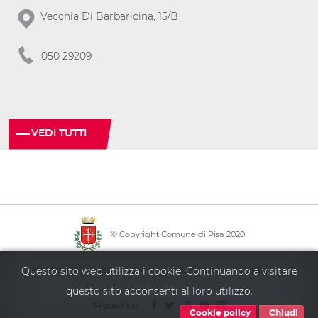
Vecchia Di Barbaricina, 15/B
050 29209
VEDI TUTTI
© Copyright Comune di Pisa 2020
·
·
·
Info point
Policy privacy
Mappa del sito
Accessibilità
Questo sito web utilizza i cookie. Continuando a visitare
questo sito acconsenti al loro utilizzo.
Seguici su:
Cookie policy
Chiudi