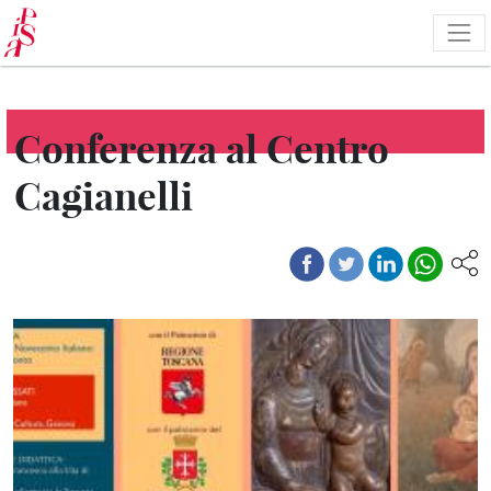
Salta
al
contenuto
principale
Conferenza al Centro
Cagianelli