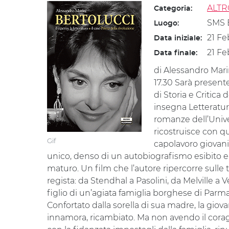
ALTR
Categoria:
SMS B
Luogo:
21 Fe
Data iniziale:
21 Fe
Data finale:
di Alessandro Mari
17.30 Sarà present
di Storia e Critica
insegna Letteratur
romanze dell’Unive
ricostruisce con que
Gif
capolavoro giovani
unico, denso di un autobiografismo esibito e
maturo. Un film che l’autore ripercorre sulle 
regista: da Stendhal a Pasolini, da Melville a Ve
figlio di un’agiata famiglia borghese di Parma,
Confortato dalla sorella di sua madre, la giova
innamora, ricambiato. Ma non avendo il coragg