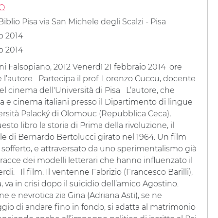
O
iblio Pisa via San Michele degli Scalzi - Pisa
b 2014
b 2014
ni Falsopiano, 2012 Venerdì 21 febbraio 2014 ore
e l’autore Partecipa il prof. Lorenzo Cuccu, docente
 del cinema dell'Università di Pisa L’autore, che
a e cinema italiani presso il Dipartimento di lingue
rsità Palacký di Olomouc (Repubblica Ceca),
sto libro la storia di Prima della rivoluzione, il
le di Bernardo Bertolucci girato nel 1964. Un film
 sofferto, e attraversato da uno sperimentalismo già
tracce dei modelli letterari che hanno influenzato il
rdi. Il film. Il ventenne Fabrizio (Francesco Barilli),
 va in crisi dopo il suicidio dell’amico Agostino.
ne e nevrotica zia Gina (Adriana Asti), se ne
io di andare fino in fondo, si adatta al matrimonio