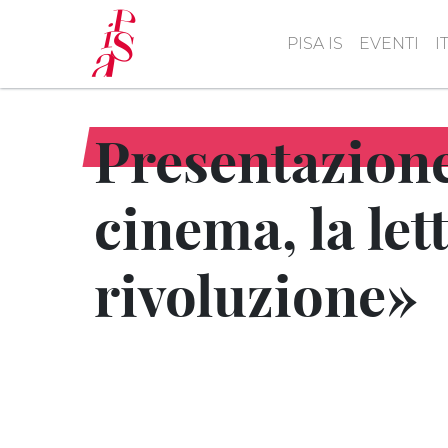
Salta
al
PISA IS
EVENTI
I
contenuto
principale
Presentazione 
cinema, la let
rivoluzione»