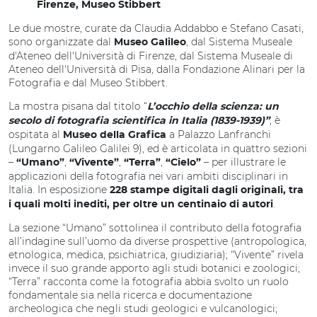
Firenze, Museo Stibbert
Le due mostre, curate da Claudia Addabbo e Stefano Casati,
sono organizzate dal
, dal Sistema Museale
Museo Galileo
d'Ateneo dell'Università di Firenze, dal Sistema Museale di
Ateneo dell'Università di Pisa, dalla Fondazione Alinari per la
Fotografia e dal Museo Stibbert.
La mostra pisana dal titolo “
L’occhio della scienza: un
, è
secolo di fotografia scientifica in Italia (1839-1939)”
ospitata al
a Palazzo Lanfranchi
Museo della Grafica
(Lungarno Galileo Galilei 9), ed è articolata in quattro sezioni
–
,
,
,
– per illustrare le
“Umano”
“Vivente”
“Terra”
“Cielo”
applicazioni della fotografia nei vari ambiti disciplinari in
Italia. In esposizione
228 stampe digitali dagli originali, tra
.
i quali molti inediti, per oltre un centinaio di autori
La sezione “Umano” sottolinea il contributo della fotografia
all’indagine sull’uomo da diverse prospettive (antropologica,
etnologica, medica, psichiatrica, giudiziaria); “Vivente” rivela
invece il suo grande apporto agli studi botanici e zoologici;
“Terra” racconta come la fotografia abbia svolto un ruolo
fondamentale sia nella ricerca e documentazione
archeologica che negli studi geologici e vulcanologici;