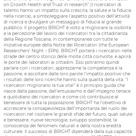
on Growth Health and Trust in research” (I ricercatori di
talento hanno un impatto sulla crescita, la salute e la fiducia
nella ricerca), a simboleggiare l’aspetto positivo dell’attività
di ricerca e divulgare un messaggio di fiducia al grande
pubblico. Il progetto BRIGHT è volto a migliorare la visibilità
e la percezione del lavoro dei ricercatori tra la cittadinanza
della Regione Toscana, in contemporanea con tutte le
iniziative europee della Notte dei Ricercatori (the European
Researchers’ Night – ERN). BRIGHT porterà i ricercatori nelle
strade del centro storico delle molte città coinvolte, e aprirà
le porte dei laboratori ai cittadini. Essi potranno quindi
parlare con i ricercatori, apprezzarne la competenza e la
passione, e ascoltare dalle loro parole l’impatto positivo che
i risultati delle loro ricerche hanno sulla qualità della vita. “I
ricercatori migliorano la tua vita!” è il principio guida che
nasce dalla passione, dall’entusiasmo e dall’impegno tenace
e quotidiano dei ricercatori e come ciò contribuisce al
benessere di tutta la popolazione. BRIGHT ha l’obiettivo di
accrescere la consapevolezza dell’importanza del ruolo dei
ricercatori nel risolvere le grandi sfide del futuro, quali salute
e benessere, nuove tecnologie, sviluppo sostenibile, la
conoscenza dei fenomeni naturali e della nostra eredità
culturale. Il successo di BRIGHT dipenderà dalla sua capacità