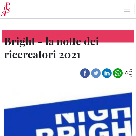
Salta
al
contenuto
principale
Bright - la notte dei
ricercatori 2021