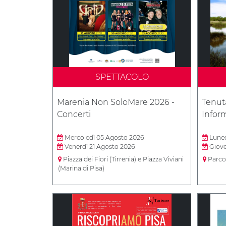
SPETTACOLO
Marenia Non SoloMare 2026 -
Tenut
Concerti
Inform
Mercoledì 05 Agosto 2026
Luned
Venerdì 21 Agosto 2026
Giove
Piazza dei Fiori (Tirrenia) e Piazza Viviani
Parco
(Marina di Pisa)