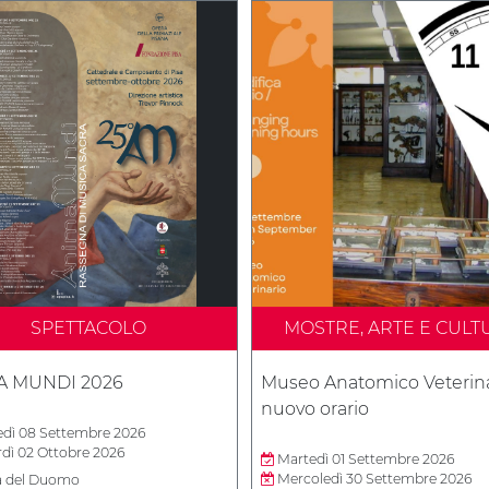
SPETTACOLO
MOSTRE, ARTE E CULT
A MUNDI 2026
Museo Anatomico Veterina
nuovo orario
dì 08 Settembre 2026
dì 02 Ottobre 2026
Martedì 01 Settembre 2026
Mercoledì 30 Settembre 2026
a del Duomo