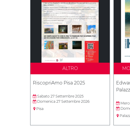
ALTRO
MO
RiscopriAmo Pisa 2025
Edwar
Palaz
Sabato 27 Settembre 2025
Domenica 27 Settembre 2026
Merco
Domen
Pisa
Palaz