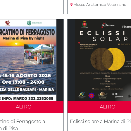
Museo Anatomico Veterinario
ALTRO
ALTRO
tino di Ferragosto a
Eclissi solare a Marina di P
 di Pisa