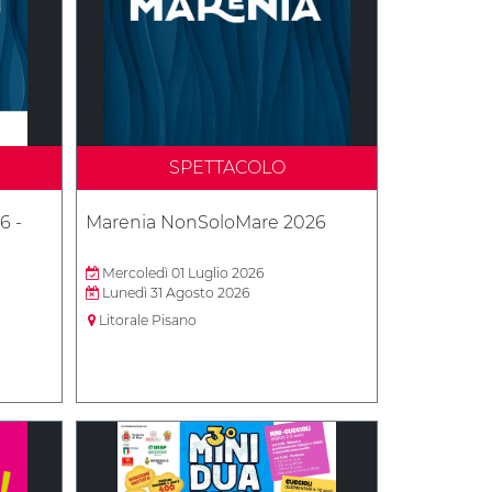
SPETTACOLO
6 -
Marenia NonSoloMare 2026
Mercoledì 01 Luglio 2026
Lunedì 31 Agosto 2026
Litorale Pisano