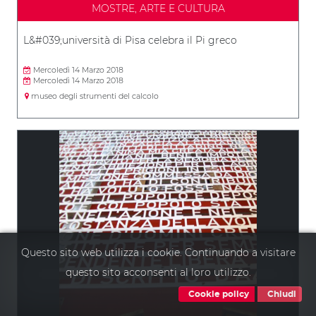
MOSTRE, ARTE E CULTURA
L&#039;università di Pisa celebra il Pi greco
Mercoledì 14 Marzo 2018
Mercoledì 14 Marzo 2018
museo degli strumenti del calcolo
Questo sito web utilizza i cookie. Continuando a visitare
questo sito acconsenti al loro utilizzo.
Cookie policy
Chiudi