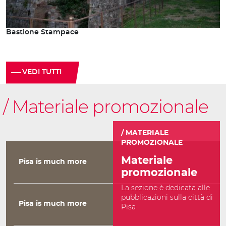
Bastione Stampace
VEDI TUTTI
Materiale promozionale
MATERIALE
PROMOZIONALE
Materiale
Pisa is much more
promozionale
La sezione è dedicata alle
pubblicazioni sulla città di
Pisa is much more
Pisa