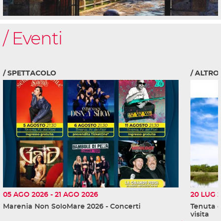
Eventi
SPETTACOLO
ALTRO
05 AGO 2026
-
21 AGO 2026
20 LUG 
Marenia Non SoloMare 2026 - Concerti
Tenuta d
visita