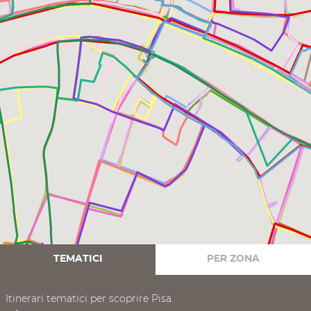
TEMATICI
PER ZONA
Itinerari tematici per scoprire Pisa.