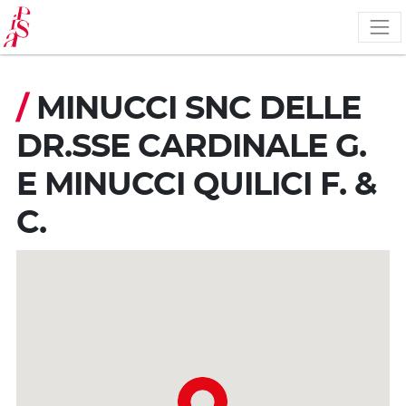
Salta
al
contenuto
principale
/
MINUCCI SNC DELLE
DR.SSE CARDINALE G.
E MINUCCI QUILICI F. &
C.