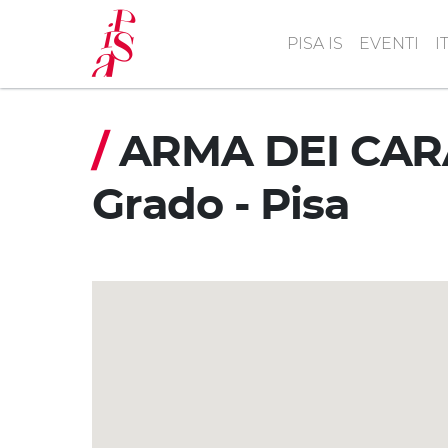
Salta
al
PISA IS
EVENTI
I
contenuto
principale
/
ARMA DEI CARAB
Grado - Pisa