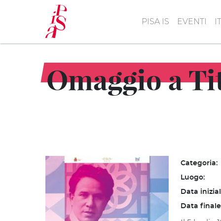
Salta
al
PISA IS
EVENTI
I
contenuto
principale
Omaggio a Tit
Categoria:
Luogo:
Data inizia
Data finale