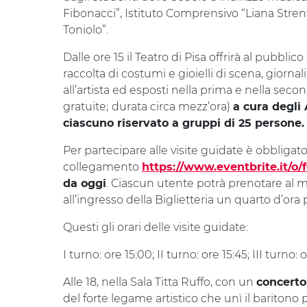
Fibonacci”, Istituto Comprensivo “Liana Stre
Toniolo”.
Dalle ore 15 il Teatro di Pisa offrirà al pubblico 
raccolta di costumi e gioielli di scena, giornal
all’artista ed esposti nella prima e nella secon
gratuite;
durata circa mezz’ora)
a cura degli 
ciascuno riservato a gruppi di 25 persone
Per partecipare alle visite guidate è obbligato
collegamento
https://www.eventbrite.it/o
. Ciascun utente potrà prenotare al
da oggi
all’ingresso della Biglietteria un quarto d’ora pr
Questi gli orari delle visite guidate:
I turno: ore 15:00; II turno: ore 15:45; III turno: 
Alle 18, nella Sala Titta Ruffo, con un
concerto
del forte legame artistico che unì il baritono