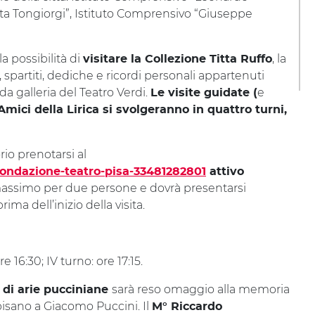
nta Tongiorgi”, Istituto Comprensivo “Giuseppe
la possibilità di
, la
visitare la Collezione Titta Ruffo
i, spartiti, dediche e ricordi personali appartenuti
da galleria del Teatro Verdi.
e
Le visite guidate (
Amici della Lirica si svolgeranno in quattro turni,
.
rio prenotarsi al
/fondazione-teatro-pisa-33481282801
attivo
 massimo per due persone e dovrà presentarsi
ima dell’inizio della visita.
ore 16:30; IV turno: ore 17:15.
sarà reso omaggio alla memoria
 di arie pucciniane
 pisano a Giacomo Puccini. Il
M°
Riccardo