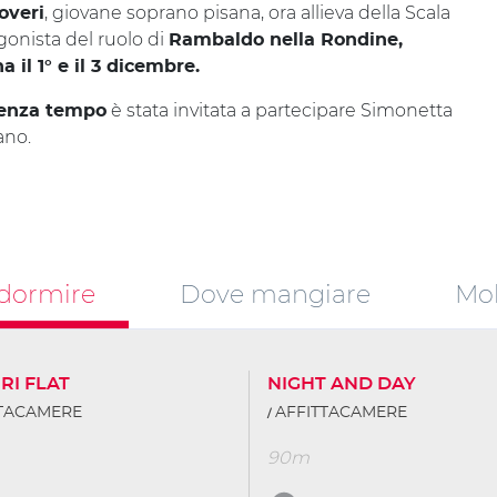
, giovane soprano pisana, ora allieva della Scala
overi
gonista del ruolo di
Rambaldo nella Rondine,
na il
1° e il 3 dicembre.
è stata invitata a partecipare Simonetta
senza tempo
sano.
dormire
Dove mangiare
Mob
RI FLAT
NIGHT AND DAY
TTACAMERE
AFFITTACAMERE
90m