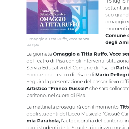
Il 5 luglio
settant’an
suo grande
omaggio
momenti de
Comune d
Omaggio a Titta Ruffo, voce senza
degli Amic
tempo
La giornata
Omaggio a Titta Ruffo. Voce s
del Teatro di Pisa con gli interventi istituziona
Servizi Educativi del Comune di Pisa, di
Patri
Fondazione Teatro di Pisa e di
Mario Pellegri
Seguirà la presentazione del bassorilievo raffi
che sarà collocato 
Artistico “Franco Russoli"
baritono, nel cuore di Pisa.
La mattinata proseguirà con il momento
Titt
degli studenti del Liceo Musicale “Giosuè Car
l’autobiografia del baritono, i
mia Parabola,
dagli studenti delle Scuole a indirizzo musica