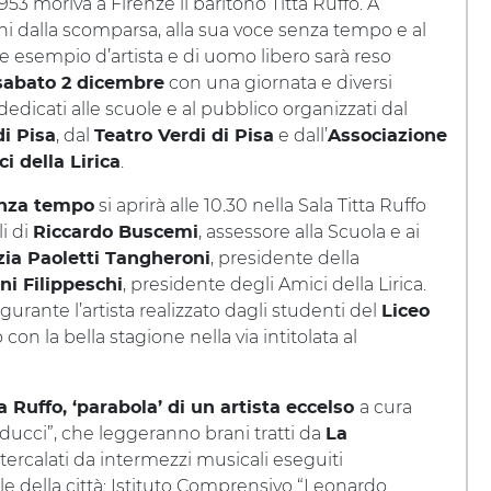
 1953 moriva a Firenze il baritono Titta Ruffo. A
ni dalla scomparsa, alla sua voce senza tempo e al
 esempio d’artista e di uomo libero sarà reso
con una giornata e diversi
sabato 2 dicembre
dicati alle scuole e al pubblico organizzati dal
, dal
e dall’
i Pisa
Teatro Verdi di Pisa
Associazione
.
i della Lirica
si aprirà alle 10.30 nella Sala Titta Ruffo
enza tempo
li di
, assessore alla Scuola e ai
Riccardo Buscemi
, presidente della
zia Paoletti Tangheroni
, presidente degli Amici della Lirica.
ni Filippeschi
gurante l’artista realizzato dagli studenti del
Liceo
con la bella stagione nella via intitolata al
a cura
a Ruffo, ‘parabola’ di un artista eccelso
ducci”, che leggeranno brani tratti da
La
ntercalati da intermezzi musicali eseguiti
le della città: Istituto Comprensivo “Leonardo