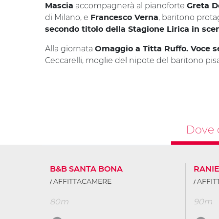
accompagnerà al pianoforte
Mascia
Greta D
di Milano, e
, baritono prota
Francesco Verna
secondo titolo della Stagione Lirica in sce
Alla giornata
Omaggio a Titta Ruffo. Voce 
Ceccarelli, moglie del nipote del baritono pi
Dove 
B&B SANTA BONA
RANIE
AFFITTACAMERE
AFFI
80m
90m