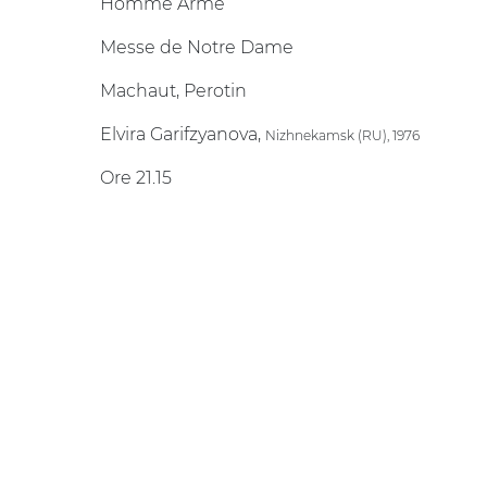
Homme Armè
Messe de Notre Dame
Machaut, Perotin
Elvira Garifzyanova,
Nizhnekamsk (RU), 1976
Ore 21.15