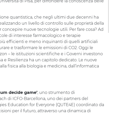
iversità di Pisa, per diffondere la conoscenza delle
zione quantistica, che negli ultimi due decenni ha
ealizzando un livello di controllo sulle proprietà della
 concepire nuove tecnologie utili. Per fare cosa? Ad
ole di interesse farmacologico e terapie
iù efficienti e meno inquinanti di quelli artificiali
urare e trasformare le emissioni di CO2. Oggi le
n – le istituzioni scientifiche e i Governi investono
esa e Resilienza ha un capitolo dedicato. Le nuove
lla fisica alla biologia e medicina, dall’informatica
, uno strumento di
um decide game’
each di ICFO-Barcellona, uno dei partners del
ies Education for Everyone (QUTE4E) coordinato da
isioni per il futuro, attraverso una dinamica di