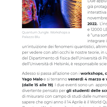
Due appunt
già protago
interattiv
novembre
L’in
2022.
e 12000 LE
Quantum Jungle. Workshops a
è “una sort
Palazzo Blu
integrare 
un'intuizione dei fenomeni quantistici, altrim
per vedere con altri occhi le nostre teorie, in
del Dipartimento di fisica dell’Università di 
dell’Università di Helsinki, è responsabile s
Adesso si passa all’azione con i
workshops, c
e si terranno
Yago Malo
venerdì 4 marzo e v
. I due eventi sono un appro
(dalle 15 alle 19)
divertente pensato per
gli studenti delle s
di misurarsi con campo di studi dalle numeros
sapere che ogni anno il 14 Aprile è il World 