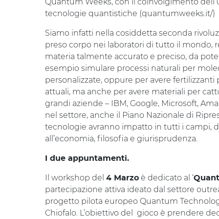
Quantum Weeks, con il coinvolgimento dell’Un
tecnologie quantistiche (quantumweeks.it/)
Siamo infatti nella cosiddetta seconda rivolu
preso corpo nei laboratori di tutto il mondo, r
materia talmente accurato e preciso, da poter
esempio simulare processi naturali per molec
personalizzate, oppure per avere fertilizzanti p
attuali, ma anche per avere materiali per catt
grandi aziende – IBM, Google, Microsoft, Amazo
nel settore, anche il Piano Nazionale di Ripr
tecnologie avranno impatto in tutti i campi, da
all’economia, filosofia e giurisprudenza.
I due appuntamenti.
Il workshop del
è dedicato al ‘
4 Marzo
Quant
partecipazione attiva ideato dal settore outr
progetto pilota europeo Quantum Technolog
Chiofalo. L’obiettivo del gioco è prendere dec