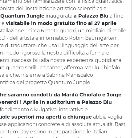
amenti per familiarizzare con la fisica quantistica,
nista dell’installazione artistico scientifica e
a
inaugurata
a fine
Quantum Jungle
a Palazzo Blu
 e
visitabile in modo gratuito fino al 27 aprile
stallazione - circa 6 metri quadri, un migliaio di molle
D - dell’artista e informatico Robin Baumgarten,
a di traduttore, che usa il linguaggio dell'arte per
in modo rigoroso la nostra difficoltà a formare
enti inaccessibili alla nostra esperienza quotidiana,
 un quadro sbrilluccicante", afferma Marilù Chiofalo
Pisa e che, insieme a Sabrina Maniscalco
cientifica del progetto Quantum Jungle.
he saranno condotti da Marilù Chiofalo e Jorge
enerdì 1 Aprile in auditorium a Palazzo Blu
fondimento divulgativo, interattivo e
abbia voglia
cuole superiori ma aperti a chiunque
e applicazioni concrete e di assoluta attualità. Basti
Quantum Day e sono in preparazione le Italian