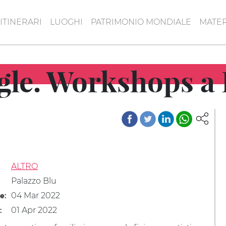
ITINERARI
LUOGHI
PATRIMONIO MONDIALE
MATER
le. Workshops a 
ALTRO
Palazzo Blu
04 Mar 2022
le:
01 Apr 2022
: