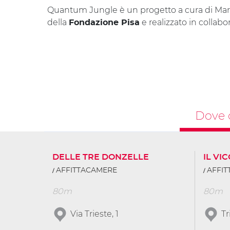
Quantum Jungle è un progetto a cura di Maril
della
e realizzato in collab
Fondazione Pisa
Dove 
DELLE TRE DONZELLE
IL VI
AFFITTACAMERE
AFFI
80m
80m
Via Trieste, 1
Tr