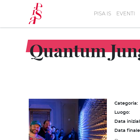
Salta
al
PISA IS
EVENTI
contenuto
principale
Quantum Jung
Categoria:
Luogo:
Data inizia
Data finale