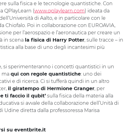
e sulla fisica e le tecnologie quantistiche. Con
ma QPlayLearn (
www.qplaylearn.com
) ideata da
ll’Università di Aalto, e in particolare con le
 da Chiofalo. Poi in collaborazione con EUROAVIA,
sione per l’aerospazio e l’aeronautica per creare un
rà in scena
, sulle tracce – in
la fisica di Harry Potter
tistica alla base di uno degli incantesimi più
, si sperimenteranno i concetti quantistici in un
ma
: uno dei
s
qui con regole quantistiche
i e di ricerca. Ci si tufferà quindi in un altro
ter,
, per
il giratempo di Hermione Granger
sulla fisica della materia alla
 ti faccio il qubit’
educativa si avvale della collaborazione dell’Unità di
à di Udine diretta dalla professoressa Marisa
ersi su eventbrite.it