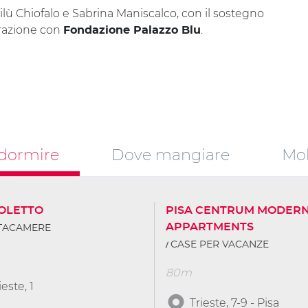
ù Chiofalo e Sabrina Maniscalco, con il sostegno
orazione con
.
Fondazione Palazzo Blu
dormire
Dove mangiare
Mob
COLETTO
PISA CENTRUM MODER
APPARTMENTS
TTACAMERE
CASE PER VACANZE
80m
ieste, 1
Trieste, 7-9 - Pisa