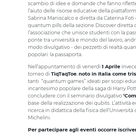
scambio di idee e domande che fanno rifletter
l’aiuto delle risorse educative della piattafor
Sabrina Maniscalco e diretta da Caterina Foti de
quantum pills della sezione Discover diretta
l’associazione che unisce studenti con la pas
ponte tra università e mondo del lavoro, and
modo divulgativo - dei pezzetti di realtà quan
popolari: la passaporta.
Nell’appuntamento di venerdì
invece
1 Aprile
torneo di
,
TiqTaqToe
noto in Italia come tri
tanti “quantum games” ideati per scopi educativ
incantesimo popolare della saga di Harry Pot
concludere con il seminario divulgativo
‘Come
base della realizzazione dei qubits. L’attività 
ricerca in didattica della fisica dell’Universit
Michelini.
Per partecipare agli eventi occorre iscriv