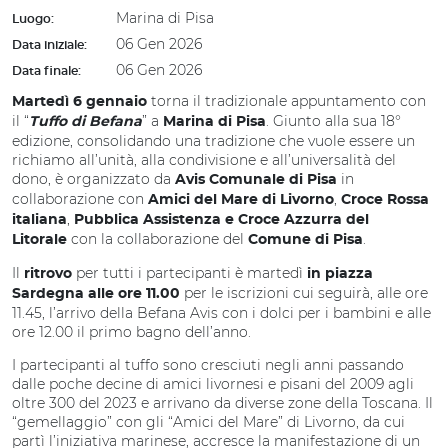
Marina di Pisa
Luogo:
06 Gen 2026
Data iniziale:
06 Gen 2026
Data finale:
torna il tradizionale appuntamento con
Martedì 6 gennaio
il “
” a
. Giunto alla sua 18°
Tuffo di Befana
Marina di Pisa
edizione, consolidando una tradizione che vuole essere un
richiamo all’unità, alla condivisione e all’universalità del
dono, è organizzato da
in
Avis Comunale di Pisa
collaborazione con
,
Amici del Mare di Livorno
Croce Rossa
,
italiana
Pubblica Assistenza
e Croce Azzurra del
con la collaborazione del
.
Litorale
Comune di Pisa
Il
per tutti i partecipanti è martedì
ritrovo
in piazza
per le iscrizioni cui seguirà, alle ore
Sardegna alle ore 11.00
11.45, l’arrivo della Befana Avis con i dolci per i bambini e alle
ore 12.00 il primo bagno dell’anno.
I partecipanti al tuffo sono cresciuti negli anni passando
dalle poche decine di amici livornesi e pisani del 2009 agli
oltre 300 del 2023 e arrivano da diverse zone della Toscana. Il
“gemellaggio” con gli “Amici del Mare” di Livorno, da cui
partì l’iniziativa marinese, accresce la manifestazione di un