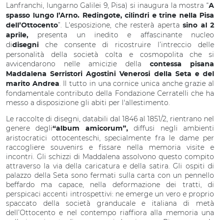
Lanfranchi, lungarno Galilei 9, Pisa) si inaugura la mostra “
A
spasso lungo l’Arno. Redingote, cilindri e trine nella Pisa
”. L'esposizione, che resterà aperta
dell’Ottocento
sino al 2
presenta un inedito e affascinante nucleo
aprile,
di
che consente di ricostruire l’intreccio delle
disegni
personalità della società colta e cosmopolita che si
avvicendarono nelle amicizie della
contessa pisana
Maddalena Serristori Agostini Venerosi della Seta e del
. Il tutto in una cornice unica anche grazie al
marito Andrea
fondamentale contributo della Fondazione Cerratelli che ha
messo a disposizione gli abiti per l'allestimento.
Le raccolte di disegni, databili dal 1846 al 1851/2, rientrano nel
genere degli
diffusi negli ambienti
“album amicorum”,
aristocratici ottocenteschi, specialmente fra le dame per
raccogliere souvenirs e fissare nella memoria visite e
incontri. Gli schizzi di Maddalena assolvono questo compito
attraverso la via della caricatura e della satira. Gli ospiti di
palazzo della Seta sono fermati sulla carta con un pennello
beffardo ma capace, nella deformazione dei tratti, di
perspicaci accenti introspettivi: ne emerge un vero e proprio
spaccato della società granducale e italiana di metà
dell’Ottocento e nel contempo riaffiora alla memoria una