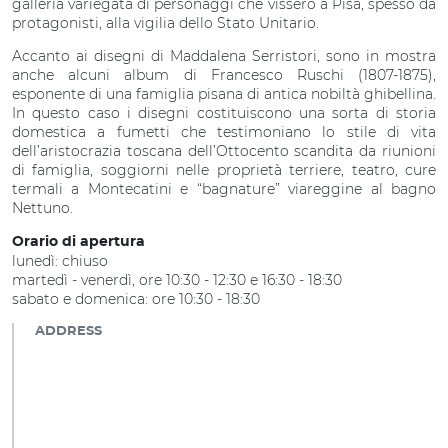
galleria variegata di personaggi che vissero a Pisa, spesso da
protagonisti, alla vigilia dello Stato Unitario.
Accanto ai disegni di Maddalena Serristori, sono in mostra
anche alcuni album di Francesco Ruschi (1807-1875),
esponente di una famiglia pisana di antica nobiltà ghibellina.
In questo caso i disegni costituiscono una sorta di storia
domestica a fumetti che testimoniano lo stile di vita
dell’aristocrazia toscana dell’Ottocento scandita da riunioni
di famiglia, soggiorni nelle proprietà terriere, teatro, cure
termali a Montecatini e “bagnature” viareggine al bagno
Nettuno.
Orario di apertura
lunedì: chiuso
martedì - venerdì, ore 10:30 - 12:30 e 16:30 - 18:30
sabato e domenica: ore 10:30 - 18:30
ADDRESS