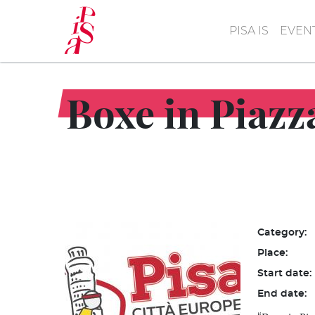
Skip
to
PISA IS
EVEN
main
content
Boxe in Piazz
Category:
Place:
Start date:
End date: