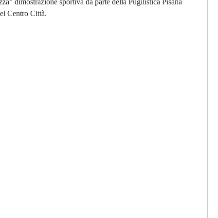
za” dimostrazione sportiva da parte della Pugilistica Pisana
el Centro Città.