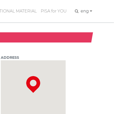
IONAL MATERIAL
PISA for YOU
Search
eng
ADDRESS