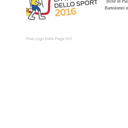
“
Boxe in Piaz
Bartolomei n
Pisa Logo Def4 Page 001