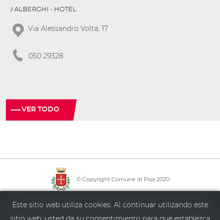
ALBERGHI - HOTEL
Via Alessandro Volta, 17
050 29328
VER TODO
© Copyright Comune di Pisa 2020
·
·
·
Info point
Policy privacy
Mapa del sitio
Accesibilidad
Este sitio web utiliza cookies. Al continuar utilizando este
sitio web, usted da su consentimiento para que establezca