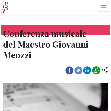
Skip
to
main
content
Conferenza musicale
del Maestro Giovanni
Meozzi