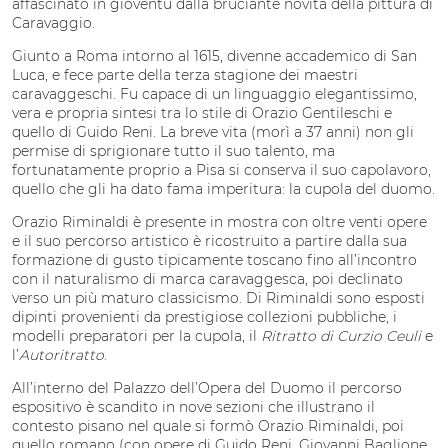
affascinato in gioventù dalla bruciante novità della pittura di
Caravaggio.
Giunto a Roma intorno al 1615, divenne accademico di San
Luca, e fece parte della terza stagione dei maestri
caravaggeschi. Fu capace di un linguaggio elegantissimo,
vera e propria sintesi tra lo stile di Orazio Gentileschi e
quello di Guido Reni. La breve vita (morì a 37 anni) non gli
permise di sprigionare tutto il suo talento, ma
fortunatamente proprio a Pisa si conserva il suo capolavoro,
quello che gli ha dato fama imperitura: la cupola del duomo.
Orazio Riminaldi è presente in mostra con oltre venti opere
e il suo percorso artistico è ricostruito a partire dalla sua
formazione di gusto tipicamente toscano fino all’incontro
con il naturalismo di marca caravaggesca, poi declinato
verso un più maturo classicismo. Di Riminaldi sono esposti
dipinti provenienti da prestigiose collezioni pubbliche, i
modelli preparatori per la cupola, il
Ritratto di Curzio Ceuli
e
l’
Autoritratto
.
All’interno del Palazzo dell’Opera del Duomo il percorso
espositivo è scandito in nove sezioni che illustrano il
contesto pisano nel quale si formò Orazio Riminaldi, poi
quello romano (con opere di Guido Reni, Giovanni Baglione,