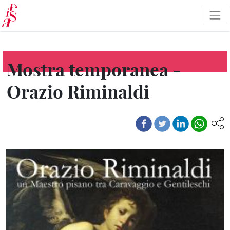
Pasar
al
contenido
principal
Mostra temporanea -
Orazio Riminaldi