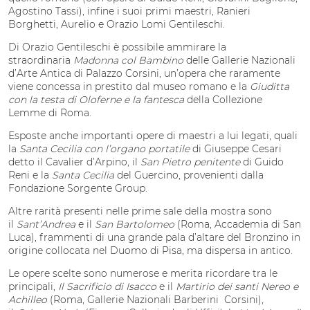
Agostino Tassi), infine i suoi primi maestri, Ranieri
Borghetti, Aurelio e Orazio Lomi Gentileschi.
Di Orazio Gentileschi è possibile ammirare la
straordinaria
Madonna col Bambino
delle Gallerie Nazionali
d’Arte Antica di Palazzo Corsini, un’opera che raramente
viene concessa in prestito dal museo romano e la
Giuditta
con la testa di Oloferne e la fantesca
della Collezione
Lemme di Roma.
Esposte anche importanti opere di maestri a lui legati, quali
la
Santa Cecilia con l’organo portatile
di Giuseppe Cesari
detto il Cavalier d’Arpino, il
San Pietro penitente
di Guido
Reni e la
Santa Cecilia
del Guercino, provenienti dalla
Fondazione Sorgente Group.
Altre rarità presenti nelle prime sale della mostra sono
il
Sant’Andrea
e il
San Bartolomeo
(Roma, Accademia di San
Luca), frammenti di una grande pala d’altare del Bronzino in
origine collocata nel Duomo di Pisa, ma dispersa in antico.
Le opere scelte sono numerose e merita ricordare tra le
principali,
Il Sacrificio di Isacco
e il
Martirio dei santi Nereo e
Achilleo
(Roma, Gallerie Nazionali Barberini Corsini),