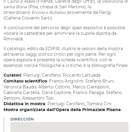
il
Caino e Abele
(Firenze, Gallerie degli Uffizi), la
Vestizione di
santa Bona
(Pisa, chiesa di San Martino), lo
straordinario
Ercole e Acheloo
proveniente da Parigi
(Galleria Giovanni Sarti).
A conclusione del percorso degli spazi espositivi è possibile
visitare la cattedrale per ammirare la cupola dipinta da
Riminaldi.
Il catalogo, edito da EDIFIR, illustra le sezioni della mostra
attraverso saggi storico critici per ogni parte. Per ogni
opera esposta è presente la scheda scientifica, con le
essenziali notizie filologiche e critiche, e la bibliografia finale.
: Pierluigi Carofano, Riccardo Lattuada
Curatori
: Franco Angiolini, Stefano Bruni,
Comitato scientifico
Veronica Baudo, Alberto Cottino, Marco Ciampolini,
Gabriella Garzella, Daria Gastone, Franco Paliaga, Stefano
Renzoni, Alessandro Tosi.
: Pierluigi Carofano, Tamara Cini
Didattica in mostra
Mostra organizzata dall’Opera della Primaziale Pisana
DIRECCIÓN